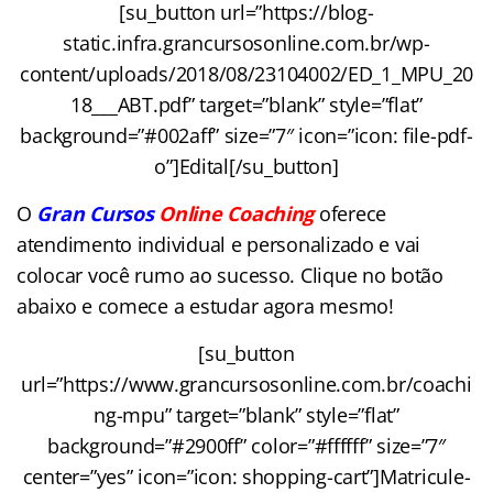
[su_button url=”https://blog-
static.infra.grancursosonline.com.br/wp-
content/uploads/2018/08/23104002/ED_1_MPU_20
18___ABT.pdf” target=”blank” style=”flat”
background=”#002aff” size=”7″ icon=”icon: file-pdf-
o”]Edital[/su_button]
O
Gran Cursos
Online Coaching
oferece
atendimento individual e personalizado e vai
colocar você rumo ao sucesso. Clique no botão
abaixo e comece a estudar agora mesmo!
[su_button
url=”https://www.grancursosonline.com.br/coachi
ng-mpu” target=”blank” style=”flat”
background=”#2900ff” color=”#ffffff” size=”7″
center=”yes” icon=”icon: shopping-cart”]Matricule-