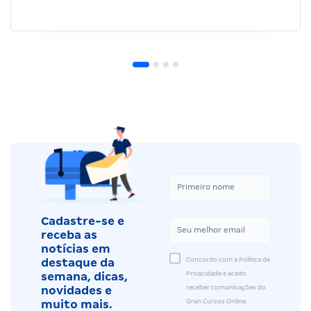
Cadastre-se e
receba as
notícias em
Concordo com a Política de
destaque da
Privacidade e aceito
semana, dicas,
receber comunicações do
novidades e
Gran Cursos Online.
muito mais.