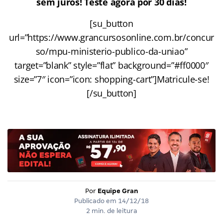
sem juros! Teste agora por 30 dias!
[su_button
url=”https://www.grancursosonline.com.br/concur
so/mpu-ministerio-publico-da-uniao”
target=”blank” style=”flat” background=”#ff0000″
size=”7″ icon=”icon: shopping-cart”]Matricule-se!
[/su_button]
Por
Equipe Gran
Publicado em
14/12/18
2 min. de leitura