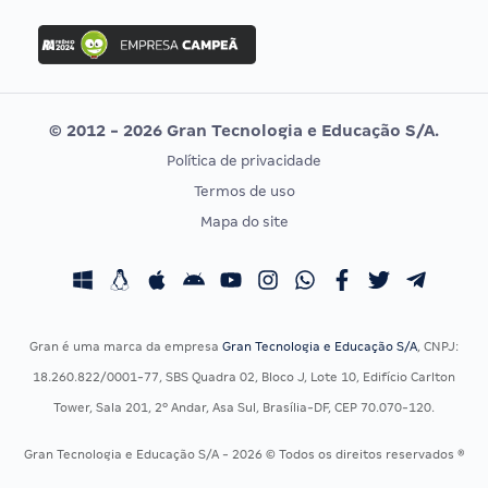
FGV
Concurso Ibama
Idecan
Concurso MPU
Selecon
Editais publicados
Uniase
© 2012 - 2026 Gran Tecnologia e Educação S/A.
Vunesp
Política de privacidade
CONCURSOS POR PROFISSÃO
EXAME DE ORDEM
Termos de uso
Concursos Administrativos
OAB
Mapa do site
Concursos Educação
Prova OAB
Concursos Fiscais
Calendário OAB
Concursos Jurídicos
Questões OAB
Concursos Militares
Recursos OAB
Gran é uma marca da empresa
Gran Tecnologia e Educação S/A
, CNPJ:
Concursos Policiais
Exame de Ordem
18.260.822/0001-77, SBS Quadra 02, Bloco J, Lote 10, Edifício Carlton
Concursos Saúde
Tower, Sala 201, 2º Andar, Asa Sul, Brasília-DF, CEP 70.070-120.
Concursos Tribunais
Gran Tecnologia e Educação S/A - 2026 © Todos os direitos reservados ®
Residência Multiprofissional