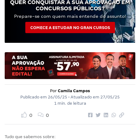
QUER CONQUISTAR A SUA APROVAÇÃO EM
CONCURSOS PÚBLICOS?
Prepare-se com quem mais entende do assunto!
COMECE A ESTUDAR NO GRAN CURSOS
Por
Camila Campos
Publicado em
26/05/25
• Atualizado em
27/05/25
1 min. de leitura
0
0
Tudo que sabemos sobre: