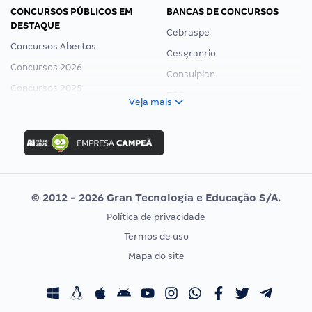
CONCURSOS PÚBLICOS EM
BANCAS DE CONCURSOS
DESTAQUE
Cebraspe
Concursos Abertos
Cesgranrio
Concursos 2026
Consulplan
Concursos 2025
FCC
Veja mais
Concurso Nacional Unificado
FGV
Concurso Ibama
Idecan
Concurso MPU
Selecon
Editais publicados
Uniase
© 2012 - 2026 Gran Tecnologia e Educação S/A.
Vunesp
Política de privacidade
CONCURSOS POR PROFISSÃO
EXAME DE ORDEM
Termos de uso
Concursos Administrativos
OAB
Mapa do site
Concursos Educação
Prova OAB
Concursos Fiscais
Calendário OAB
Concursos Jurídicos
Questões OAB