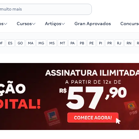
os
Cursos
Artigos
Gran Aprovados
Concurse
DF
ES
GO
MA
MG
MS
MT
PA
PB
PE
PI
PR
RJ
RN
R