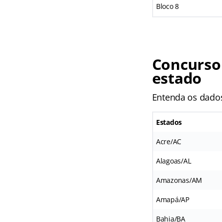
Bloco 8
Concurso 
estado
Entenda os dado
Estados
Acre/AC
Alagoas/AL
Amazonas/AM
Amapá/AP
Bahia/BA