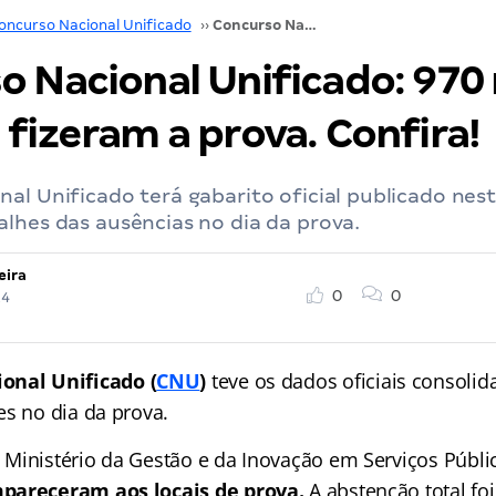
oncurso Nacional Unificado
››
Concurso Nacional Unificado: 970 mil pessoas fizeram a prova. Confira!
o Nacional Unificado: 970 
fizeram a prova. Confira!
al Unificado terá gabarito oficial publicado nest
lhes das ausências no dia da prova.
eira
0
0
24
onal Unificado
(
CNU
)
teve os dados oficiais consoli
es no dia da prova.
Ministério da Gestão e da Inovação em Serviços Públi
pareceram aos locais de prova.
A abstenção total fo