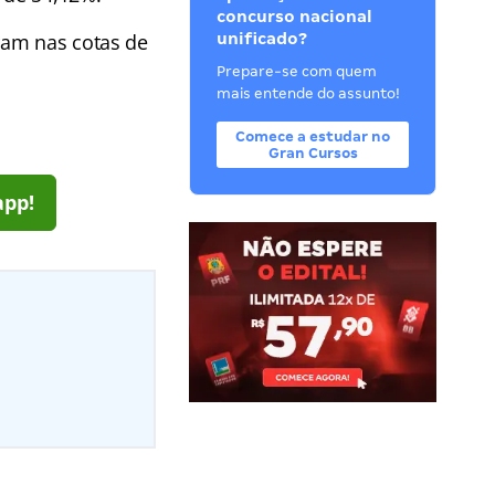
concurso nacional
ram nas cotas de
unificado?
Prepare-se com quem
mais entende do assunto!
Comece a estudar no
Gran Cursos
app!