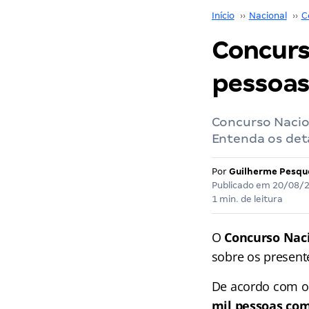
Início
››
Nacional
››
C
Concurs
pessoas 
Concurso Nacion
Entenda os deta
Por
Guilherme Pesqu
Publicado em
20/08/
1 min. de leitura
O
Concurso Naci
sobre os present
De acordo com o 
mil pessoas com