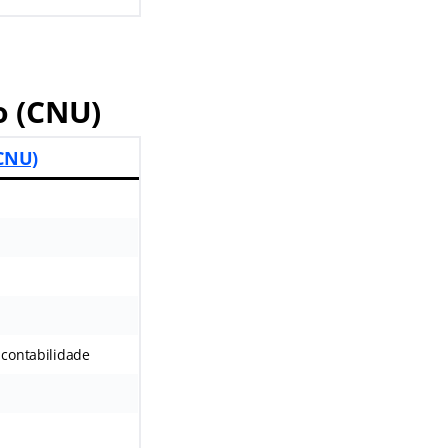
o (CNU)
(CNU)
 contabilidade