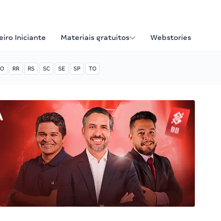
iro Iniciante
Materiais gratuitos
Webstories
O
RR
RS
SC
SE
SP
TO