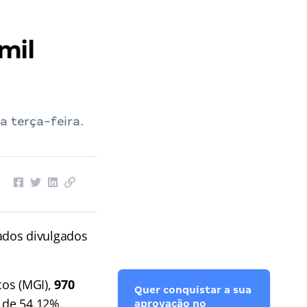
mil
a terça-feira.
dados divulgados
cos (MGI),
970
Quer conquistar a sua
i de 54,12%.
aprovação no