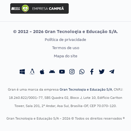
Concurso Ibama
Idecan
Concurso MPU
Selecon
Editais publicados
Uniase
© 2012 - 2026 Gran Tecnologia e Educação S/A.
Vunesp
Política de privacidade
CONCURSOS POR PROFISSÃO
EXAME DE ORDEM
Termos de uso
Concursos Administrativos
OAB
Mapa do site
Concursos Educação
Prova OAB
Concursos Fiscais
Calendário OAB
Concursos Jurídicos
Questões OAB
Concursos Militares
Recursos OAB
Gran é uma marca da empresa
Gran Tecnologia e Educação S/A
, CNPJ:
Concursos Policiais
Exame de Ordem
18.260.822/0001-77, SBS Quadra 02, Bloco J, Lote 10, Edifício Carlton
Concursos Saúde
Tower, Sala 201, 2º Andar, Asa Sul, Brasília-DF, CEP 70.070-120.
Concursos Tribunais
Gran Tecnologia e Educação S/A - 2026 © Todos os direitos reservados ®
Residência Multiprofissional