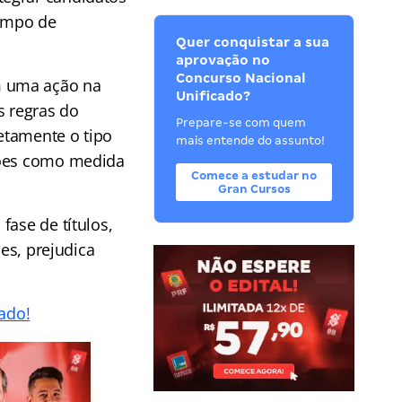
ampo de
Quer conquistar a sua
aprovação no
Concurso Nacional
m uma ação na
Unificado?
s regras do
Prepare-se com quem
retamente o tipo
mais entende do assunto!
stões como medida
Comece a estudar no
Gran Cursos
fase de títulos,
les, prejudica
ado!