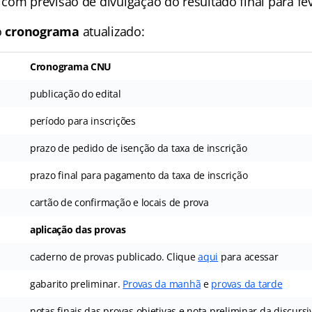
com previsão de divulgação do resultado final para fev
o
cronograma
atualizado:
Cronograma
CNU
publicação do edital
período para inscrições
prazo de pedido de isenção da taxa de inscrição
prazo final para pagamento da taxa de inscrição
cartão de confirmação e locais de prova
aplicação das provas
caderno de provas publicado. Clique
aqui
para acessar
gabarito preliminar.
Provas da manhã
e
provas da tarde
notas finais das provas objetivas e nota preliminar da discursi