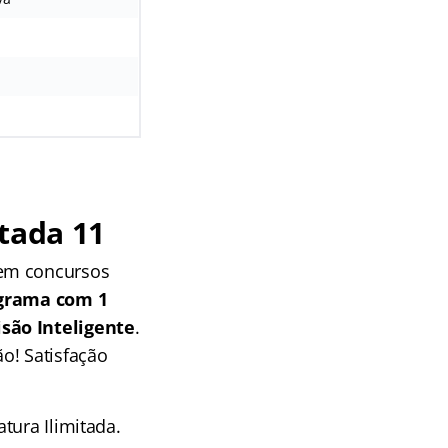
tada 11
 em concursos
grama com 1
isão Inteligente
.
o! Satisfação
tura Ilimitada.