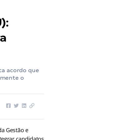
):
ra
ta acordo que
amente o
 da Gestão e
tegrar candidatos