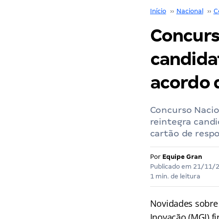
Início
››
Nacional
››
C
Concurs
candida
acordo 
Concurso Nacio
reintegra cand
cartão de respo
Por
Equipe Gran
Publicado em
21/11/
1 min. de leitura
Novidades sobre
Inovação (MGI) f