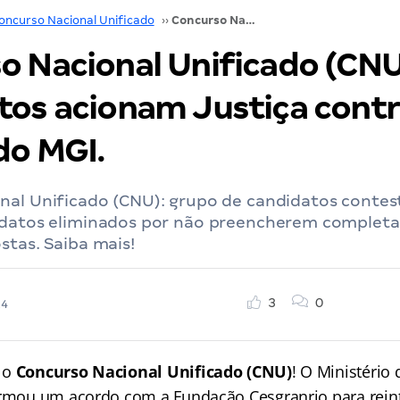
oncurso Nacional Unificado
››
Concurso Nacional Unificado (CNU): candidatos acionam Justiça contra acordo do MGI.
o Nacional Unificado (CNU
tos acionam Justiça cont
do MGI.
nal Unificado (CNU): grupo de candidatos contes
idatos eliminados por não preencherem complet
stas. Saiba mais!
3
0
24
 o
Concurso Nacional Unificado (CNU)
! O Ministério
irmou um acordo com a Fundação Cesgranrio para rein