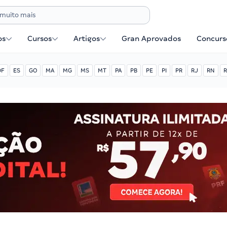
os
Cursos
Artigos
Gran Aprovados
Concurse
DF
ES
GO
MA
MG
MS
MT
PA
PB
PE
PI
PR
RJ
RN
R