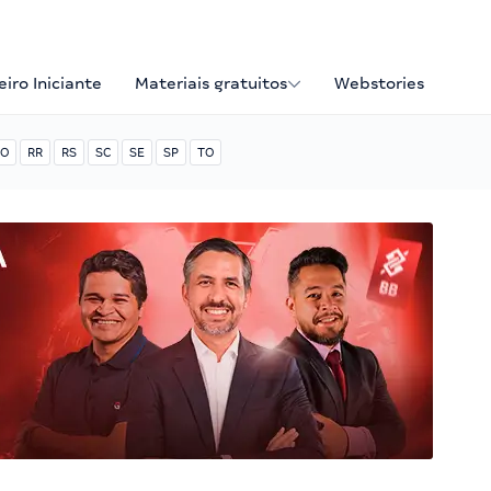
iro Iniciante
Materiais gratuitos
Webstories
O
RR
RS
SC
SE
SP
TO