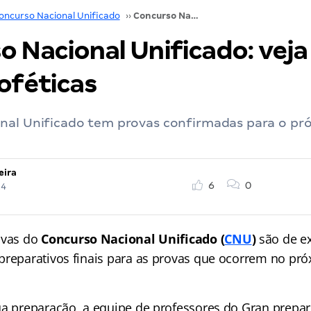
oncurso Nacional Unificado
››
Concurso Nacional Unificado: veja aqui as dicas proféticas
 Nacional Unificado: veja
oféticas
nal Unificado tem provas confirmadas para o pr
eira
6
0
24
ovas do
Concurso Nacional Unificado (
CNU
)
são de e
preparativos finais para as provas que ocorrem no pr
ua preparação, a equipe de professores do Gran prepar