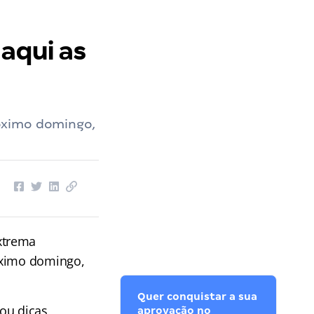
 aqui as
óximo domingo,
xtrema
óximo domingo,
Quer conquistar a sua
ou dicas
aprovação no