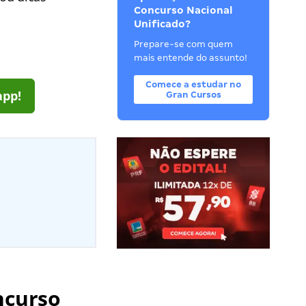
Concurso Nacional
Unificado?
Prepare-se com quem
mais entende do assunto!
Comece a estudar no
app!
Gran Cursos
ncurso