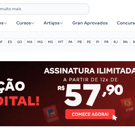
os
Cursos
Artigos
Gran Aprovados
Concurse
DF
ES
GO
MA
MG
MS
MT
PA
PB
PE
PI
PR
RJ
RN
R