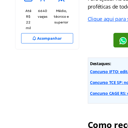
proféticas de to
Até
6640
Médio,
R$
vagas
técnico e
Clique aqui para
22
superior
mil
Acompanhar
Destaques:
Concurso IFTO: edit
Concurso TCE SP: no
Concurso CAGE RS: e
Como rece