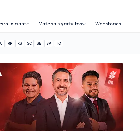
iro Iniciante
Materiais gratuitos
Webstories
O
RR
RS
SC
SE
SP
TO