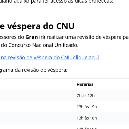
ário abaixo para ter acesso às dicas proféticas:
de véspera do CNU
essores do
Gran
irá realizar uma revisão de véspera p
 do Concurso Nacional Unificado.
r na revisão de véspera do CNU clique aqui
rama da revisão de véspera:
Horários
7h às 12h
13h às 19h
13h às 18h