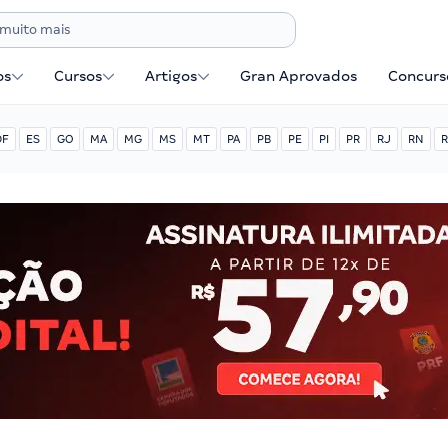
os
Cursos
Artigos
Gran Aprovados
Concurse
DF
ES
GO
MA
MG
MS
MT
PA
PB
PE
PI
PR
RJ
RN
R