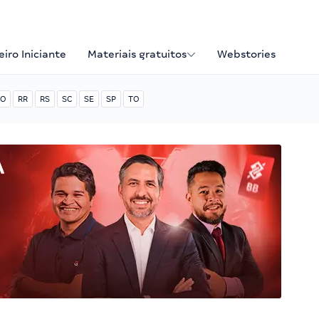
iro Iniciante
Materiais gratuitos
Webstories
O
RR
RS
SC
SE
SP
TO