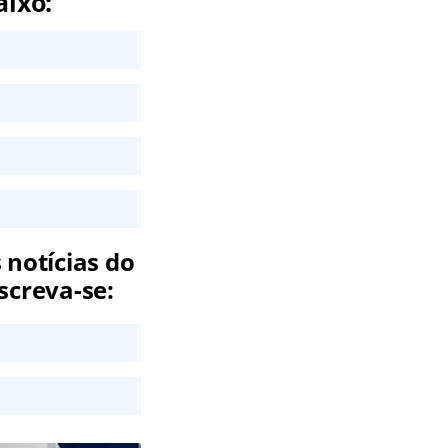
aixo:
 notícias do
screva-se: