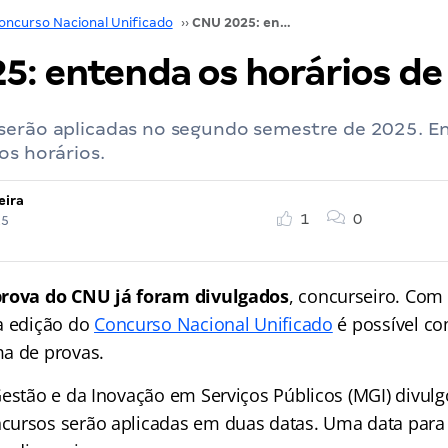
oncurso Nacional Unificado
››
CNU 2025: entenda os horários de prova
5: entenda os horários de
serão aplicadas no segundo semestre de 2025. E
os horários.
eira
1
0
25
prova do CNU
já foram divulgados
, concurseiro. Com
a edição do
Concurso Nacional Unificado
é possível c
a de provas.
Gestão e da Inovação em Serviços Públicos (MGI) divul
ursos serão aplicadas em duas datas. Uma data para 