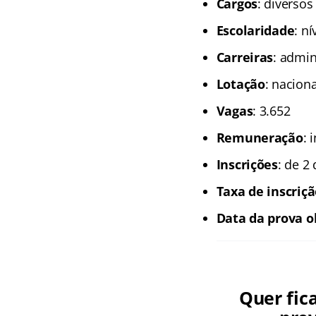
Cargos
: diversos
Escolaridade
: n
Carreiras
: admin
Lotação
: naciona
Vagas
: 3.652
Remuneração
: 
Inscrições
: de 2
Taxa de inscriç
Data da prova o
Quer fic