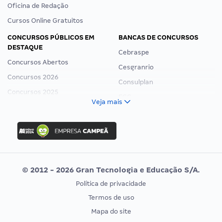
Oficina de Redação
Cursos Online Gratuitos
CONCURSOS PÚBLICOS EM
BANCAS DE CONCURSOS
DESTAQUE
Cebraspe
Concursos Abertos
Cesgranrio
Concursos 2026
Consulplan
Concursos 2025
FCC
Veja mais
Concurso Nacional Unificado
FGV
Concurso Ibama
Idecan
Concurso MPU
Selecon
Editais publicados
Uniase
© 2012 - 2026 Gran Tecnologia e Educação S/A.
Vunesp
Política de privacidade
CONCURSOS POR PROFISSÃO
EXAME DE ORDEM
Termos de uso
Concursos Administrativos
OAB
Mapa do site
Concursos Educação
Prova OAB