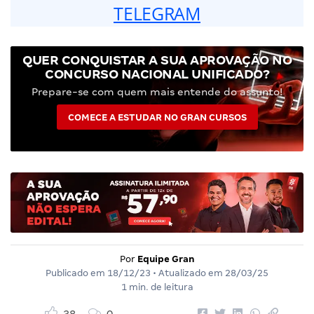
TELEGRAM
QUER CONQUISTAR A SUA APROVAÇÃO NO
CONCURSO NACIONAL UNIFICADO?
Prepare-se com quem mais entende do assunto!
COMECE A ESTUDAR NO GRAN CURSOS
Por
Equipe Gran
Publicado em
18/12/23
• Atualizado em
28/03/25
1 min. de leitura