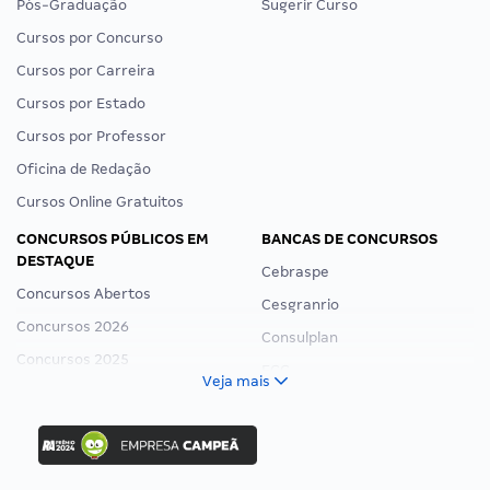
Pós-Graduação
Sugerir Curso
Cursos por Concurso
Cursos por Carreira
Cursos por Estado
Cursos por Professor
Oficina de Redação
Cursos Online Gratuitos
CONCURSOS PÚBLICOS EM
BANCAS DE CONCURSOS
DESTAQUE
Cebraspe
Concursos Abertos
Cesgranrio
Concursos 2026
Consulplan
Concursos 2025
FCC
Veja mais
Concurso Nacional Unificado
FGV
Concurso Ibama
Idecan
Concurso MPU
Selecon