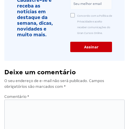
Cadastre-se e
receba as
notícias em
Concordo com a Política de
destaque da
Privacidade e aceito
semana, dicas,
receber comunicações do
novidades e
Gran Cursos Online.
muito mais.
Deixe um comentário
O seu endereço de e-mail não será publicado.
Campos
obrigatórios são marcados com
*
Comentário
*