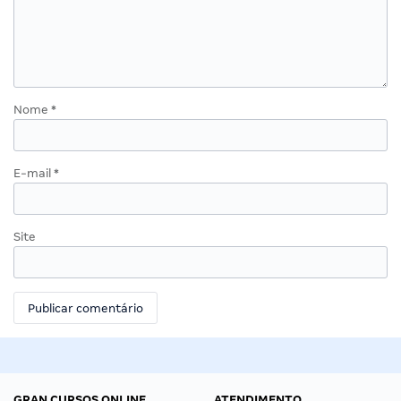
Nome
*
E-mail
*
Site
GRAN CURSOS ONLINE
ATENDIMENTO