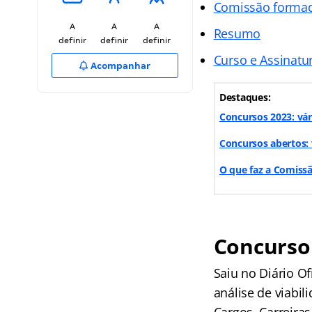
Comissão forma
A
A
A
Resumo
definir
definir
definir
Curso e Assinatur
Acompanhar
Destaques:
Concursos 2023: vár
Concursos abertos: 
O que faz a Comiss
Concurso
Saiu no Diário O
análise de viabil