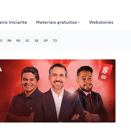
iro Iniciante
Materiais gratuitos
Webstories
O
RR
RS
SC
SE
SP
TO