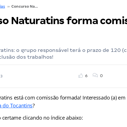
ias
››
Concurso Naturatins forma comissão; confira!
o Naturatins forma comi
tins: o grupo responsável terá o prazo de 120 (c
clusão dos trabalhos!
6
0
23
atins está com comissão formada! Interessado (a) em
a do Tocantins
?
o certame clicando no índice abaixo: