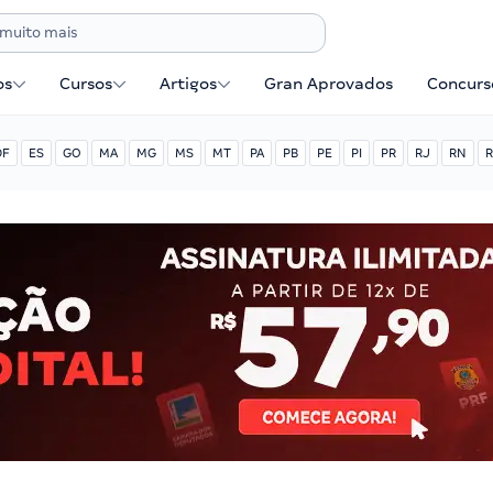
os
Cursos
Artigos
Gran Aprovados
Concurse
DF
ES
GO
MA
MG
MS
MT
PA
PB
PE
PI
PR
RJ
RN
R