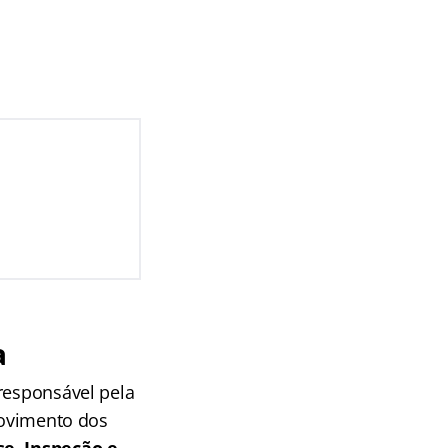
a
responsável pela
provimento dos