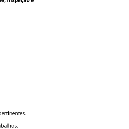
se, Inspeção e
pertinentes.
abalhos.