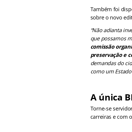
Também foi dispo
sobre o novo edit
“Não adianta inv
que possamos me
comissão organi
preservação e 
demandas do cida
como um Estado 
A única 
Torne-se servido
carreiras e com