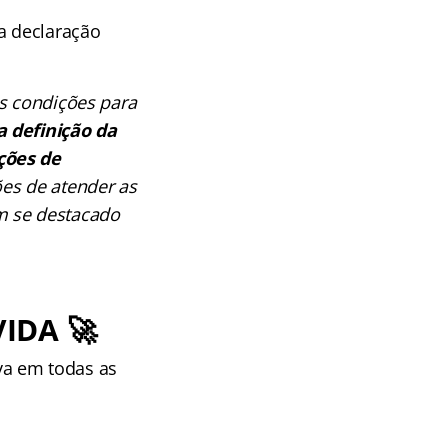
a declaração
os condições para
a definição da
ções de
ões de atender as
m se destacado
VIDA
🚀
va em todas as