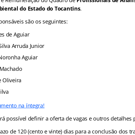
as e Remuneração do Quadro de
Profissionais de Análi
biental do Estado do Tocantins
.
onsáveis são os seguintes:
es de Aguiar
ilva Arruda Junior
 Noronha Aguiar
 Machado
 Oliveira
ilva
mento na íntegra!
rá possível definir a oferta de vagas e outros detalhes 
azo de 120 (cento e vinte) dias para a conclusão dos tr