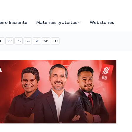
iro Iniciante
Materiais gratuitos
Webstories
O
RR
RS
SC
SE
SP
TO