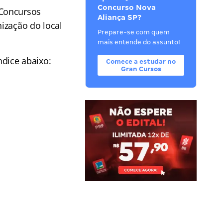
Concurso Nova
 Concursos
Aliança SP?
ização do local
Prepare-se com quem
mais entende do assunto!
ndice abaixo:
Comece a estudar no
Gran Cursos