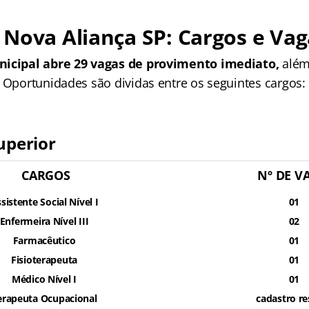
Nova Aliança SP: Cargos e Vag
nicipal abre 29 vagas de provimento imediato,
além
. Oportunidades são dividas entre os seguintes cargos:
uperior
CARGOS
Nº DE V
sistente Social Nível I
01
Enfermeira Nível III
02
Farmacêutico
01
Fisioterapeuta
01
Médico Nível I
01
erapeuta Ocupacional
cadastro re