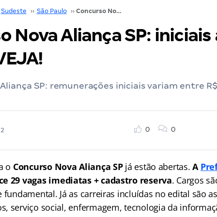
Sudeste
››
São Paulo
››
Concurso Nova Aliança SP: iniciais até R$ 4,7 mil. VEJA!
 Nova Aliança SP: iniciais
 VEJA!
liança SP: remunerações iniciais variam entre R
0
0
22
ra o
Concurso Nova Aliança SP
já estão abertas.
A
Pre
ce 29 vagas imediatas + cadastro reserva
. Cargos sã
 fundamental. Já as carreiras incluídas no edital são a
, serviço social, enfermagem, tecnologia da informaç