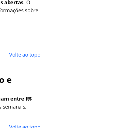
es abertas
. O
nformações sobre
Volte ao topo
o e
riam entre R$
as semanais,
Volte ao topo