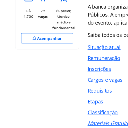
A banca organiza
R$
29
Superior,
Públicos. A empr
4.730
vagas
técnico,
do evento, aplic
médio e
fundamental
Saiba todos os d
Acompanhar
Situação atual
Remuneração
Inscrições
Cargos e vagas
Requisitos
Etapas
Classificação
Materiais Gratuit