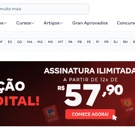
os
Cursos
Artigos
Gran Aprovados
Concurse
DF
ES
GO
MA
MG
MS
MT
PA
PB
PE
PI
PR
RJ
RN
R