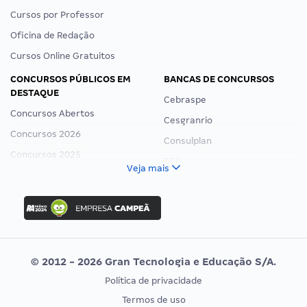
Cursos por Professor
Oficina de Redação
Cursos Online Gratuitos
CONCURSOS PÚBLICOS EM
BANCAS DE CONCURSOS
DESTAQUE
Cebraspe
Concursos Abertos
Cesgranrio
Concursos 2026
Consulplan
Concursos 2025
FCC
Veja mais
Concurso Nacional Unificado
FGV
Concurso Ibama
Idecan
Concurso MPU
Selecon
Editais publicados
Uniase
© 2012 - 2026 Gran Tecnologia e Educação S/A.
Vunesp
Política de privacidade
CONCURSOS POR PROFISSÃO
EXAME DE ORDEM
Termos de uso