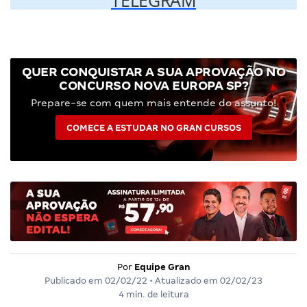
TELEGRAM
QUER CONQUISTAR A SUA APROVAÇÃO NO
CONCURSO NOVA EUROPA SP?
Prepare-se com quem mais entende do assunto!
COMECE A ESTUDAR NO GRAN CURSOS
Por
Equipe Gran
Publicado em
02/02/22
• Atualizado em
02/02/23
4 min. de leitura