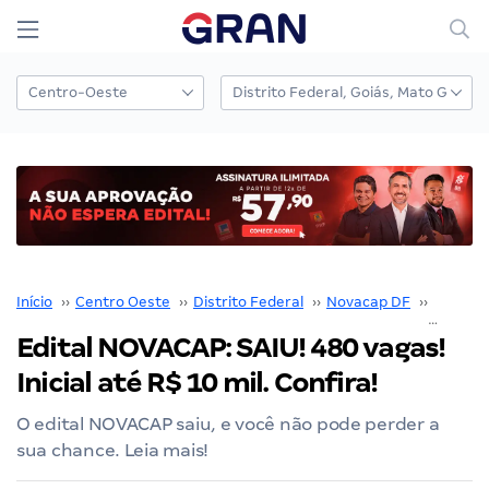
Início
››
Centro Oeste
››
Distrito Federal
››
Novacap DF
››
Concur
Edital NOVACAP: SAIU! 480 vagas!
Inicial até R$ 10 mil. Confira!
O edital NOVACAP saiu, e você não pode perder a
sua chance. Leia mais!