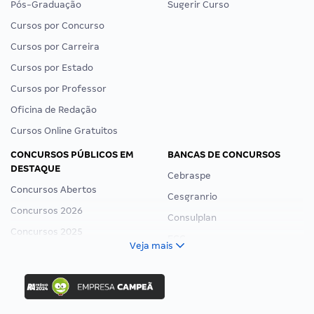
Pós-Graduação
Sugerir Curso
Cursos por Concurso
Cursos por Carreira
Cursos por Estado
Cursos por Professor
Oficina de Redação
Cursos Online Gratuitos
CONCURSOS PÚBLICOS EM
BANCAS DE CONCURSOS
DESTAQUE
Cebraspe
Concursos Abertos
Cesgranrio
Concursos 2026
Consulplan
Concursos 2025
FCC
Veja mais
Concurso Nacional Unificado
FGV
Concurso Ibama
Idecan
Concurso MPU
Selecon