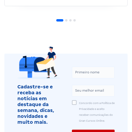
Cadastre-se e
receba as
notícias em
Concordo com a Política de
destaque da
Privacidade e aceito
semana, dicas,
receber comunicações do
novidades e
Gran Cursos Online.
muito mais.