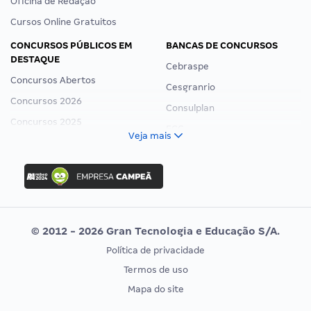
Oficina de Redação
Cursos Online Gratuitos
CONCURSOS PÚBLICOS EM
BANCAS DE CONCURSOS
DESTAQUE
Cebraspe
Concursos Abertos
Cesgranrio
Concursos 2026
Consulplan
Concursos 2025
FCC
Veja mais
Concurso Nacional Unificado
FGV
Concurso Ibama
Idecan
Concurso MPU
Selecon
Editais publicados
Uniase
© 2012 - 2026 Gran Tecnologia e Educação S/A.
Vunesp
Política de privacidade
CONCURSOS POR PROFISSÃO
EXAME DE ORDEM
Termos de uso
Concursos Administrativos
OAB
Mapa do site
Concursos Educação
Prova OAB