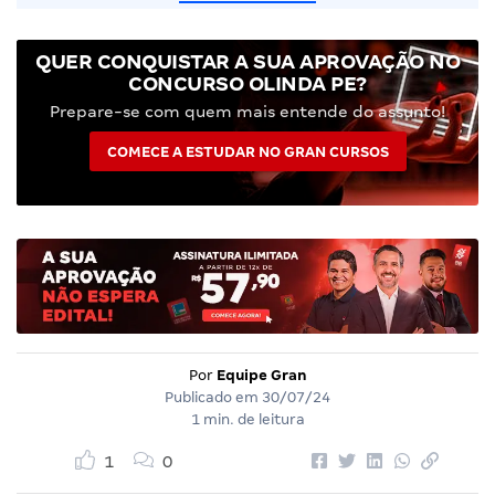
QUER CONQUISTAR A SUA APROVAÇÃO NO
CONCURSO OLINDA PE?
Prepare-se com quem mais entende do assunto!
COMECE A ESTUDAR NO GRAN CURSOS
Por
Equipe Gran
Publicado em
30/07/24
1 min. de leitura
1
0