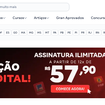
os
Cursos
Artigos
Gran Aprovados
Concurse
DF
ES
GO
MA
MG
MS
MT
PA
PB
PE
PI
PR
RJ
RN
R