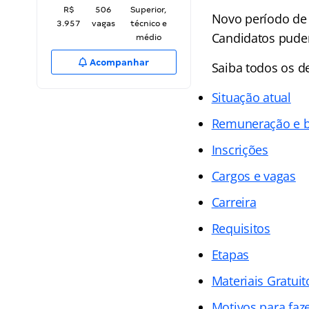
R$
506
Superior,
Novo período de 
3.957
vagas
técnico e
Candidatos puder
médio
Acompanhar
Saiba todos os d
Situação atual
Remuneração e b
Inscrições
Cargos e vagas
Carreira
Requisitos
Etapas
Materiais Gratuit
Motivos para faz