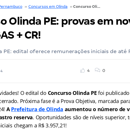
Pernambuco
››
Concursos em Olinda
››
Concurso Olinda PE: provas em novembro! 506 VAGAS + CR!
o Olinda PE: provas em n
AS + CR!
 PE: edital oferece remunerações iniciais de até 
4
0
24
vidades! O edital do
Concurso Olinda PE
foi publicado
ncerrado. Próxima fase é a Prova Objetiva, marcada par
24!
A
Prefeitura de Olinda
aumentou o número de va
astro reserva
. Oportunidades são de níveis superior, 
ciais chegam a R$ 3.957,21!