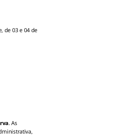
, de 03 e 04 de
erva
. As
dministrativa,