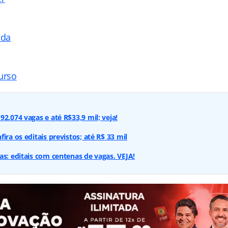
ada
s
urso
2.074 vagas e até R$33,9 mil; veja!
ira os editais previstos; até R$ 33 mil
as: editais com centenas de vagas. VEJA!