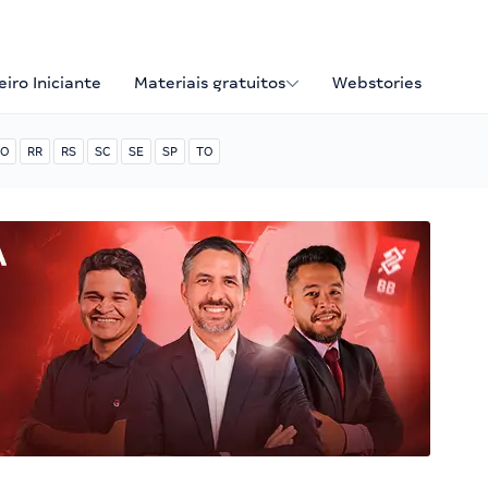
iro Iniciante
Materiais gratuitos
Webstories
O
RR
RS
SC
SE
SP
TO