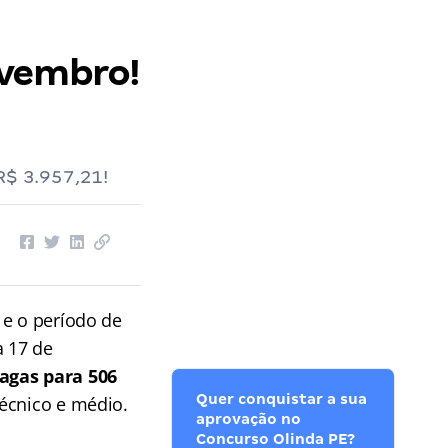
ovembro!
R$ 3.957,21!
 e o período de
a 17 de
gas para 506
Quer conquistar a sua
técnico e médio.
aprovação no
Concurso Olinda PE?