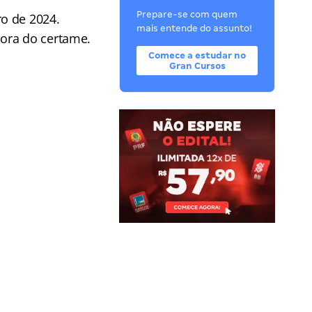
Prepare-se com quem
o de 2024.
mais entende do assunto!
dora do certame.
Comece a estudar no
Gran Cursos