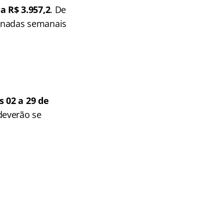
a R$ 3.957,2
. De
rnadas semanais
s 02 a 29 de
deverão se