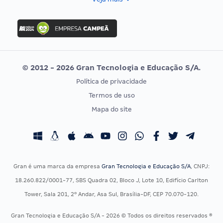
Concurso Nacional Unificado
FGV
Concurso Ibama
Idecan
Concurso MPU
Selecon
Editais publicados
Uniase
© 2012 - 2026 Gran Tecnologia e Educação S/A.
Vunesp
Política de privacidade
CONCURSOS POR PROFISSÃO
EXAME DE ORDEM
Termos de uso
Concursos Administrativos
OAB
Mapa do site
Concursos Educação
Prova OAB
Concursos Fiscais
Calendário OAB
Concursos Jurídicos
Questões OAB
Concursos Militares
Recursos OAB
Gran é uma marca da empresa
Gran Tecnologia e Educação S/A
, CNPJ:
Concursos Policiais
Exame de Ordem
18.260.822/0001-77, SBS Quadra 02, Bloco J, Lote 10, Edifício Carlton
Concursos Saúde
Tower, Sala 201, 2º Andar, Asa Sul, Brasília-DF, CEP 70.070-120.
Concursos Tribunais
Gran Tecnologia e Educação S/A - 2026 © Todos os direitos reservados ®
Residência Multiprofissional