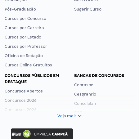
Pós-Graduação
Sugerir Curso
Cursos por Concurso
Cursos por Carreira
Cursos por Estado
Cursos por Professor
Oficina de Redação
Cursos Online Gratuitos
CONCURSOS PÚBLICOS EM
BANCAS DE CONCURSOS
DESTAQUE
Cebraspe
Concursos Abertos
Cesgranrio
Concursos 2026
Consulplan
Concursos 2025
FCC
Veja mais
Concurso Nacional Unificado
FGV
Concurso Ibama
Idecan
Concurso MPU