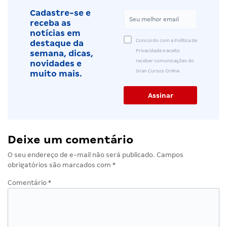
Cadastre-se e
receba as
notícias em
Concordo com a Política de
destaque da
Privacidade e aceito
semana, dicas,
receber comunicações do
novidades e
Gran Cursos Online.
muito mais.
Deixe um comentário
O seu endereço de e-mail não será publicado.
Campos
obrigatórios são marcados com
*
Comentário
*