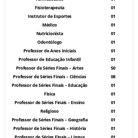
Fisioterapeuta
01
Instrutor de Esportes
01
Médico
01
Nutricionista
01
Odontólogo
01
Professor de Anos Iniciais
01
Professor de Educação Infantil
01
Professor de Séries Finais – Artes
50
Professor de Séries Finais – Ciências
08
Professor de Séries Finais – Educação
01
Física
01
Professor de Séries Finais – Ensino
01
Religioso
01
Professor de Séries Finais – Geografia
01
Professor de Séries Finais – História
01
Professor de Séries Finais – Língua
01