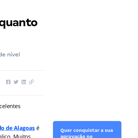
 quanto
de nível
xcelentes
ado de Alagoas
é
Quer conquistar a sua
lico. Muitos
aprovação no