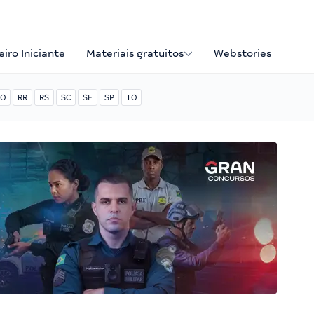
iro Iniciante
Materiais gratuitos
Webstories
O
RR
RS
SC
SE
SP
TO