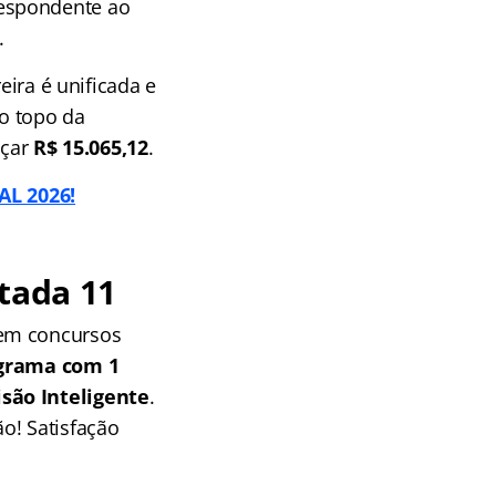
rrespondente ao
.
eira é unificada e
No topo da
nçar
R$ 15.065,12
.
AL 2026!
tada 11
 em concursos
grama com 1
isão Inteligente
.
o! Satisfação