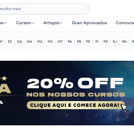
os
Cursos
Artigos
Gran Aprovados
Concurse
DF
ES
GO
MA
MG
MS
MT
PA
PB
PE
PI
PR
RJ
RN
R