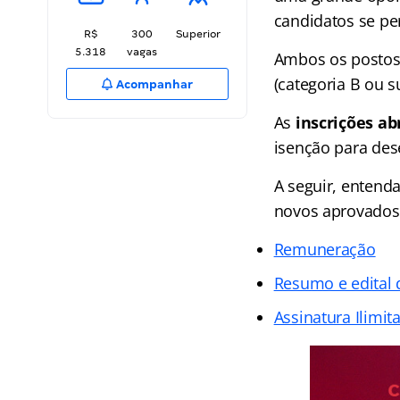
candidatos se pe
R$
300
Superior
5.318
vagas
Ambos os posto
(categoria B ou s
Acompanhar
As
inscrições a
isenção para des
A seguir, entenda
novos aprovados
Remuneração
Resumo e edital 
Assinatura Ilimit