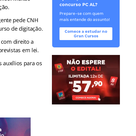
concurso PC AL?
ção.
Prepare-se com quem
Agente pede CNH
mais entende do assunto!
urso de digitação.
Comece a estudar no
Gran Cursos
 com direito a
evistas em lei.
 auxílios para os