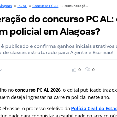
Alagoas
››
PC AL
››
Concurso PC AL
››
Remuneração do concurso PC AL: quanto ganha um policial em Alagoas?
ação do concurso PC AL:
m policial em Alagoas?
é publicado e confirma ganhos iniciais atrativos 
o de classes estruturado para Agente e Escrivão!
0
0
26
olho no
concurso PC AL 2026
, o edital publicado traz e
em deseja ingressar na carreira policial neste ano.
Cebraspe, o processo seletivo da
Polícia Civil do Est
unidade para conquistar a estabilidade no serviço púb