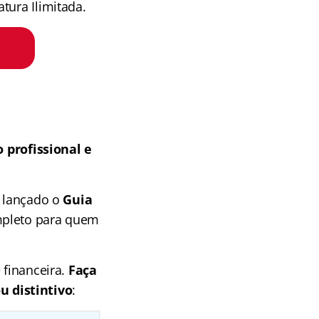
tura Ilimitada.
 profissional e
i lançado o
Guia
mpleto para quem
 financeira.
Faça
u distintivo
: