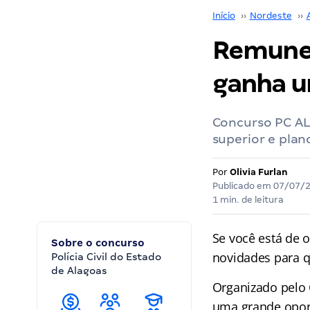
Início
››
Nordeste
››
Remuner
ganha u
Concurso PC AL 
superior e plan
Por
Olivia Furlan
Publicado em
07/07/
1 min. de leitura
Se você está de 
Sobre o concurso
novidades para qu
Polícia Civil do Estado
de Alagoas
Organizado pelo 
uma grande oport