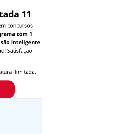
tada 11
 em concursos
grama com 1
isão Inteligente
.
o! Satisfação
tura Ilimitada.