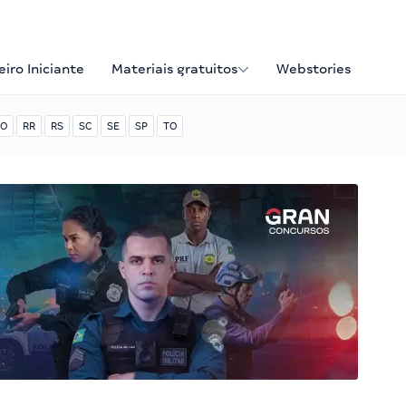
iro Iniciante
Materiais gratuitos
Webstories
O
RR
RS
SC
SE
SP
TO