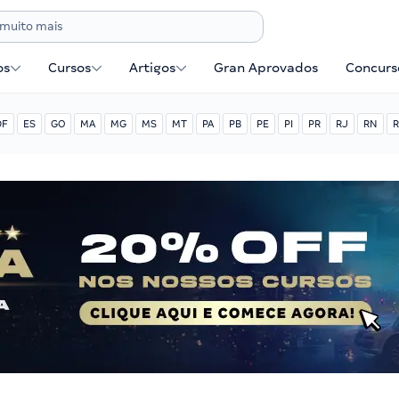
os
Cursos
Artigos
Gran Aprovados
Concurse
DF
ES
GO
MA
MG
MS
MT
PA
PB
PE
PI
PR
RJ
RN
R