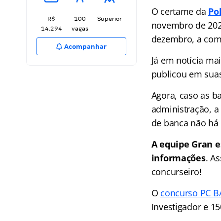
O certame da
Pol
R$
100
Superior
novembro de 202
14.294
vagas
dezembro, a comi
Acompanhar
Já em notícia ma
publicou em suas
Agora, caso as b
administração, a 
de banca não há 
A equipe Gran e
informações
. A
concurseiro!
O
concurso PC B
Investigador e 15