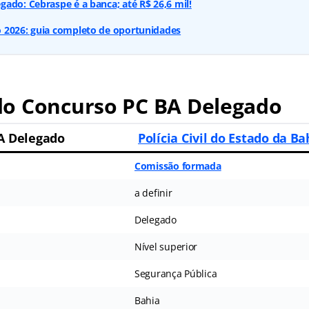
ado: Cebraspe é a banca; até R$ 26,6 mil!
 2026: guia completo de oportunidades
o Concurso PC BA Delegado
A Delegado
Polícia Civil do Estado da Ba
Comissão formada
a definir
Delegado
Nível superior
Segurança Pública
Bahia