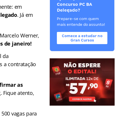
Concurso PC BA
mente: em
Delegado?
elegado
. Já em
Prepare-se com quem
mais entende do assunto!
, Marcelo Werner,
Comece a estudar no
Gran Cursos
s de janeiro!
l da
ós a contratação
firmar as
 Fique atento,
 500 vagas para