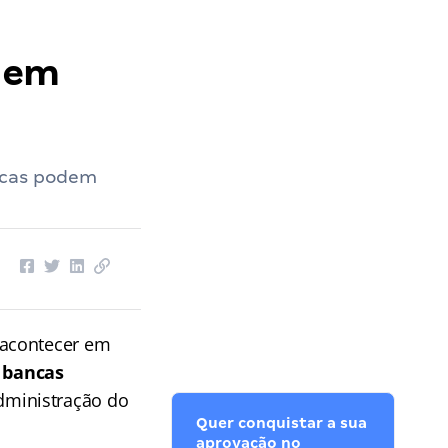
s em
ancas podem
acontecer em
s bancas
dministração do
Quer conquistar a sua
aprovação no