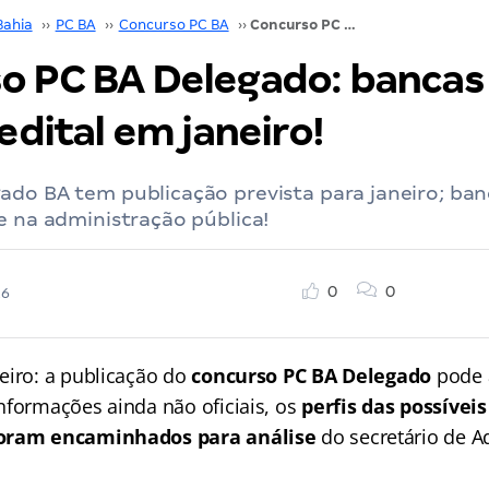
Bahia
››
PC BA
››
Concurso PC BA
››
Concurso PC BA Delegado: bancas em análise; edital em janeiro!
o PC BA Delegado: banca
 edital em janeiro!
ado BA tem publicação prevista para janeiro; b
e na administração pública!
0
0
26
eiro: a publicação do
concurso PC BA Delegado
pode 
nformações ainda não oficiais, os
perfis das possívei
foram encaminhados para análise
do secretário de A