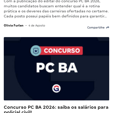
Com a publicação do edital do concurso PC BA 2026,
muitos candidatos buscam entender qual é a rotina
prática e os deveres das carreiras ofertadas no certame.
Cada posto possui papéis bem definidos para garantir…
Olivia Furlan
•
4 de Agosto
Compartilhe
Concurso PC BA 2026: saiba os salários para
policial civil!