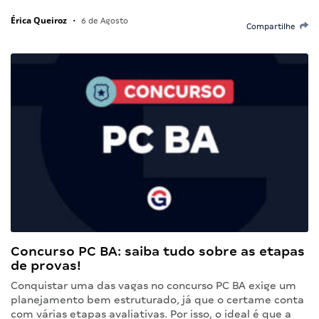
Érica Queiroz
•
6 de Agosto
Compartilhe
Concurso PC BA: saiba tudo sobre as etapas
de provas!
Conquistar uma das vagas no concurso PC BA exige um
planejamento bem estruturado, já que o certame conta
com várias etapas avaliativas. Por isso, o ideal é que a