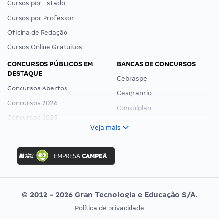
Cursos por Estado
Cursos por Professor
Oficina de Redação
Cursos Online Gratuitos
CONCURSOS PÚBLICOS EM
BANCAS DE CONCURSOS
DESTAQUE
Cebraspe
Concursos Abertos
Cesgranrio
Concursos 2026
Consulplan
Concursos 2025
FCC
Veja mais
Concurso Nacional Unificado
FGV
Concurso Ibama
Idecan
Concurso MPU
Selecon
Editais publicados
Uniase
© 2012 - 2026 Gran Tecnologia e Educação S/A.
Vunesp
Política de privacidade
CONCURSOS POR PROFISSÃO
EXAME DE ORDEM