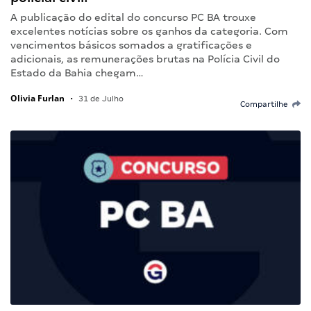
A publicação do edital do concurso PC BA trouxe
excelentes notícias sobre os ganhos da categoria. Com
vencimentos básicos somados a gratificações e
adicionais, as remunerações brutas na Polícia Civil do
Estado da Bahia chegam…
Olivia Furlan
•
31 de Julho
Compartilhe