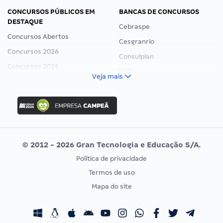
CONCURSOS PÚBLICOS EM
BANCAS DE CONCURSOS
DESTAQUE
Cebraspe
Concursos Abertos
Cesgranrio
Concursos 2026
Consulplan
Concursos 2025
FCC
Veja mais
Concurso Nacional Unificado
FGV
Concurso Ibama
Idecan
Concurso MPU
Selecon
Editais publicados
Uniase
© 2012 - 2026 Gran Tecnologia e Educação S/A.
Vunesp
Política de privacidade
CONCURSOS POR PROFISSÃO
EXAME DE ORDEM
Termos de uso
Concursos Administrativos
OAB
Mapa do site
Concursos Educação
Prova OAB
Concursos Fiscais
Calendário OAB
Concursos Jurídicos
Questões OAB