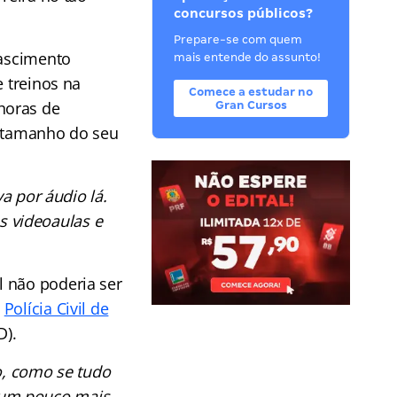
concursos públicos?
Prepare-se com quem
Nascimento
mais entende do assunto!
e treinos na
Comece a estudar no
horas de
Gran Cursos
 o tamanho do seu
a por áudio lá.
s videoaulas e
l não poderia ser
a
Polícia Civil de
D).
o, como se tudo
o um pouco mais