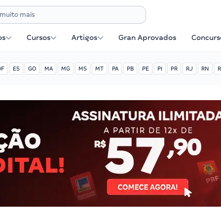
os
Cursos
Artigos
Gran Aprovados
Concurse
DF
ES
GO
MA
MG
MS
MT
PA
PB
PE
PI
PR
RJ
RN
R