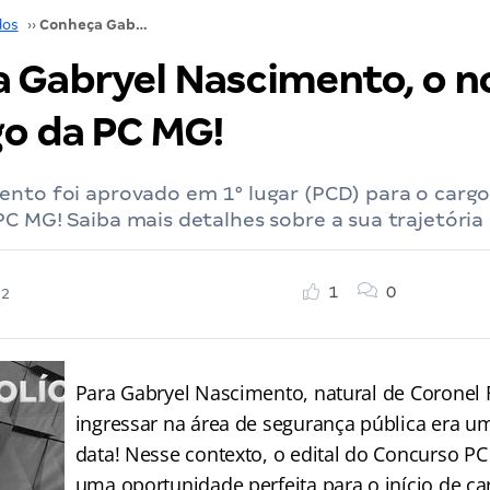
dos
››
Conheça Gabryel Nascimento, o novo psicólogo da PC MG!
 Gabryel Nascimento, o n
go da PC MG!
ento foi aprovado em 1° lugar (PCD) para o cargo
C MG! Saiba mais detalhes sobre a sua trajetória
1
0
22
Para Gabryel Nascimento, natural de Coronel
ingressar na área de segurança pública era u
data! Nesse contexto, o edital do Concurso 
uma oportunidade perfeita para o início de car