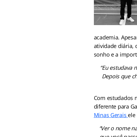
academia. Apesar
atividade diária,
sonho e a import
“Eu estudava n
Depois que ch
Com estudados ma
diferente para G
Minas Gerais
ele
“Ver o nome na
que você passo