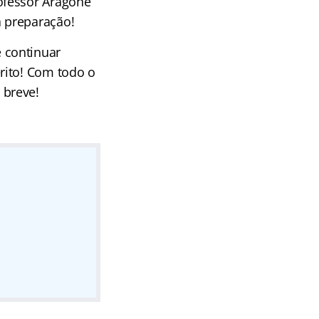
ofessor Aragonê
 preparação!
 continuar
rito! Com todo o
 breve!