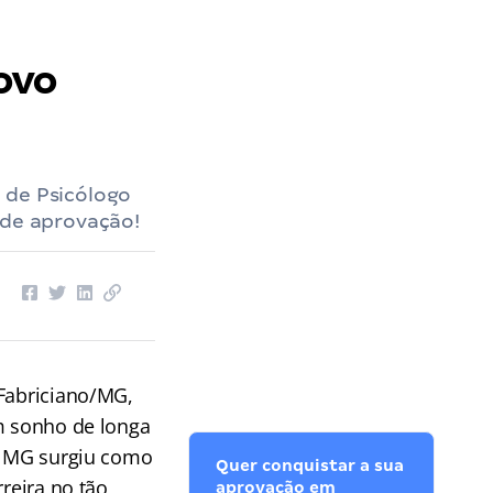
ovo
 de Psicólogo
 de aprovação!
 Fabriciano/MG,
m sonho de longa
PC MG surgiu como
Quer conquistar a sua
reira no tão
aprovação em