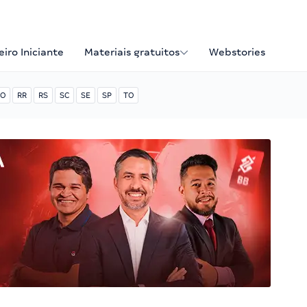
iro Iniciante
Materiais gratuitos
Webstories
O
RR
RS
SC
SE
SP
TO