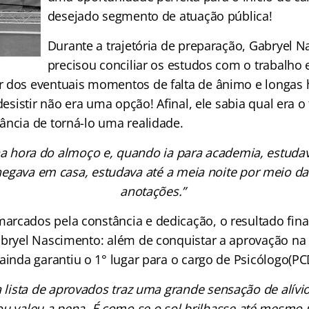
desejado segmento de atuação pública!
Durante a trajetória de preparação, Gabryel 
precisou conciliar os estudos com o trabalho 
 dos eventuais momentos de falta de ânimo e longas 
 desistir não era uma opção! Afinal, ele sabia qual era
ância de torná-lo uma realidade.
a hora do almoço e, quando ia para academia, estudav
egava em casa, estudava até a meia noite por meio da
anotações.”
rcados pela constância e dedicação, o resultado fina
abryel Nascimento: além de conquistar a aprovação n
 ainda garantiu o 1° lugar para o cargo de Psicólogo(PC
 lista de aprovados traz uma grande sensação de alívi
u valeu a pena. É como se o sol brilhasse até mesm