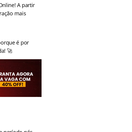
line! A partir
aração mais
orque é por
a! 🚀