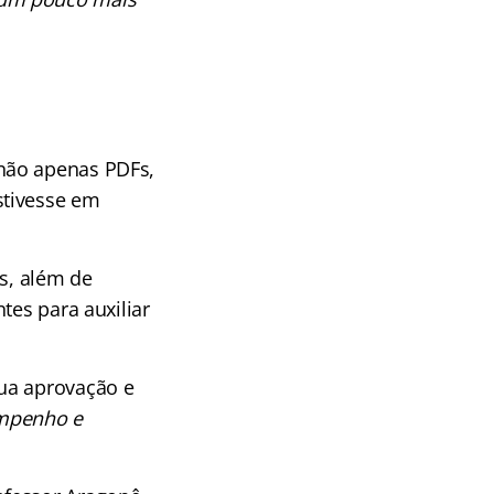
não apenas PDFs,
stivesse em
os, além de
tes para auxiliar
sua aprovação e
empenho e