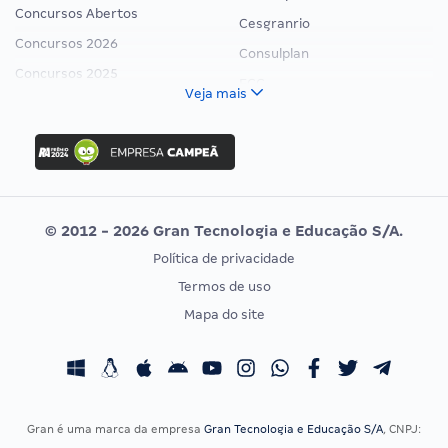
Concursos Abertos
Cesgranrio
Concursos 2026
Consulplan
Concursos 2025
FCC
Veja mais
Concurso Nacional Unificado
FGV
Concurso Ibama
Idecan
Concurso MPU
Selecon
Editais publicados
Uniase
© 2012 - 2026 Gran Tecnologia e Educação S/A.
Vunesp
Política de privacidade
CONCURSOS POR PROFISSÃO
EXAME DE ORDEM
Termos de uso
Concursos Administrativos
OAB
Mapa do site
Concursos Educação
Prova OAB
Concursos Fiscais
Calendário OAB
Concursos Jurídicos
Questões OAB
Concursos Militares
Recursos OAB
Gran é uma marca da empresa
Gran Tecnologia e Educação S/A
, CNPJ:
Concursos Policiais
Exame de Ordem