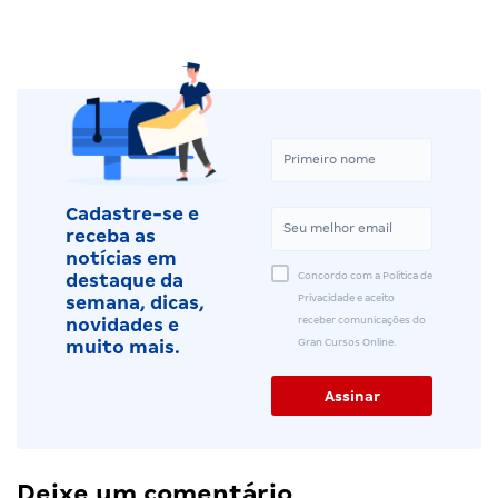
Cadastre-se e
receba as
notícias em
Concordo com a Política de
destaque da
Privacidade e aceito
semana, dicas,
receber comunicações do
novidades e
Gran Cursos Online.
muito mais.
Deixe um comentário