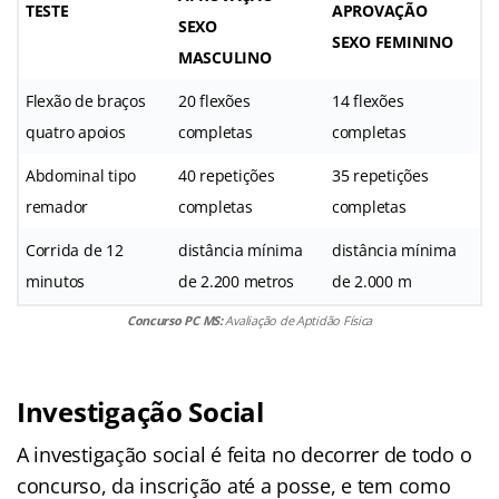
TESTE
APROVAÇÃO
SEXO
SEXO FEMININO
MASCULINO
Flexão de braços
20 flexões
14 flexões
quatro apoios
completas
completas
Abdominal tipo
40 repetições
35 repetições
remador
completas
completas
Corrida de 12
distância mínima
distância mínima
minutos
de 2.200 metros
de 2.000 m
Concurso PC MS:
Avaliação de Aptidão Física
Investigação Social
A investigação social é feita no decorrer de todo o
concurso, da inscrição até a posse, e tem como