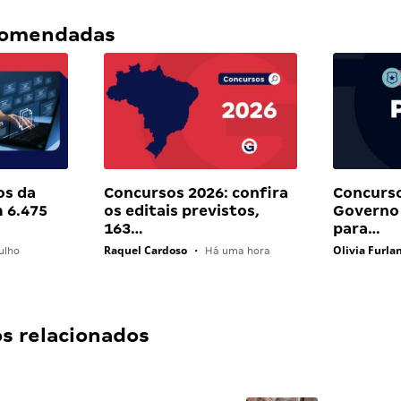
ecomendadas
os da
Concursos 2026: confira
Concurs
 6.475
os editais previstos,
Governo 
163…
para…
Raquel Cardoso
Olivia Furla
ulho
•
Há uma hora
 relacionados