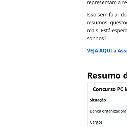
representam a re
Isso sem falar d
resumos, questõe
mais. Está esper
sonhos?
VEJA AQUI a Ass
Resumo d
Concurso PC 
Situação
Banca organizadora
Cargos