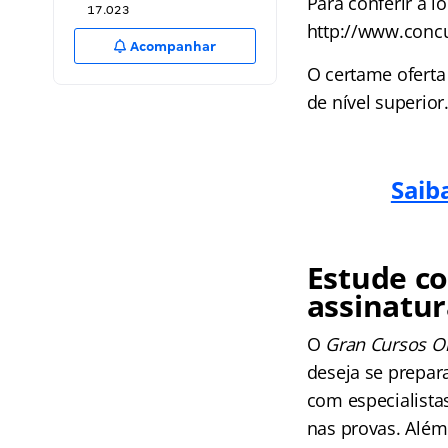
Para conferir a l
17.023
http://www.conc
Acompanhar
O certame ofert
de nível superior
Saib
Estude co
assinatur
O
Gran Cursos O
deseja se prepara
com especialista
nas provas. Além