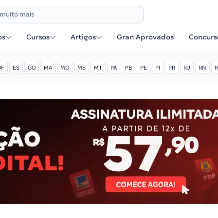
os
Cursos
Artigos
Gran Aprovados
Concurse
DF
ES
GO
MA
MG
MS
MT
PA
PB
PE
PI
PR
RJ
RN
R