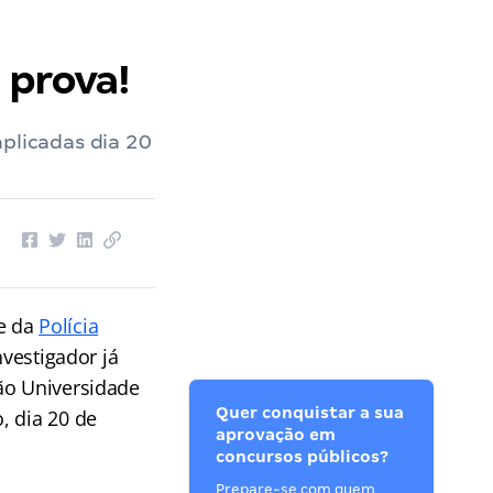
il MT
››
Concurso PC MT: confira o local de prova!
 prova!
plicadas dia 20
me da
Polícia
nvestigador já
ão Universidade
Quer conquistar a sua
, dia 20 de
aprovação em
concursos públicos?
Prepare-se com quem