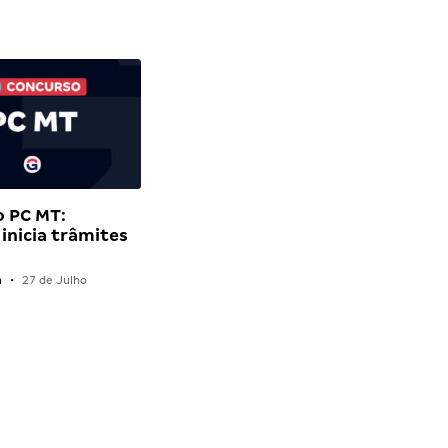
o PC MT:
inicia trâmites
n
•
27 de Julho