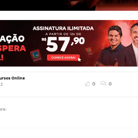
ursos Online
0
0
22
bre: