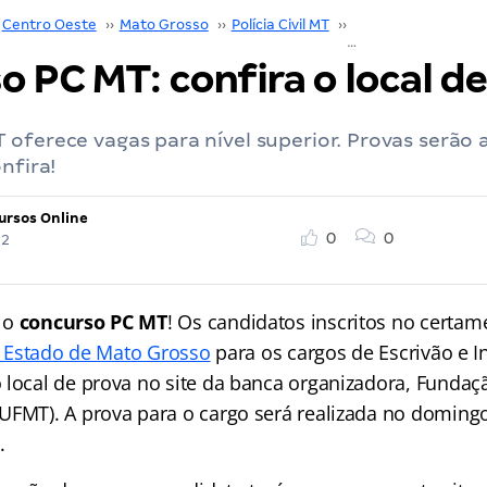
Centro Oeste
››
Mato Grosso
››
Polícia Civil MT
››
Concurso Polícia Civ
 PC MT: confira o local de
oferece vagas para nível superior. Provas serão a
nfira!
ursos Online
0
0
22
 o
concurso PC MT
! Os candidatos inscritos no certa
do Estado de Mato Grosso
para os cargos de Escrivão e I
 local de prova no site da banca organizadora, Fundaç
UFMT). A prova para o cargo será realizada no domingo
.