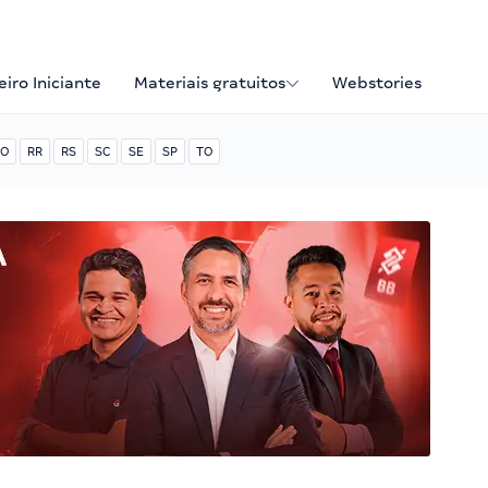
iro Iniciante
Materiais gratuitos
Webstories
O
RR
RS
SC
SE
SP
TO