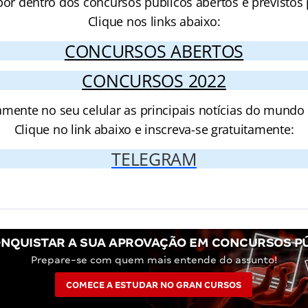
por dentro dos concursos públicos abertos e previstos 
Clique nos links abaixo:
CONCURSOS ABERTOS
CONCURSOS 2022
amente no seu celular as principais notícias do mundo
Clique no link abaixo e inscreva-se gratuitamente:
TELEGRAM
NQUISTAR A SUA APROVAÇÃO EM CONCURSOS P
Prepare-se com quem mais entende do assunto!
COMECE A ESTUDAR NO GRAN CURSOS