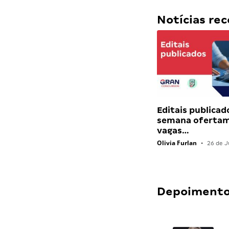
Notícias r
Editais publicad
semana ofertam
vagas…
Olivia Furlan
•
26 de J
Depoimentos