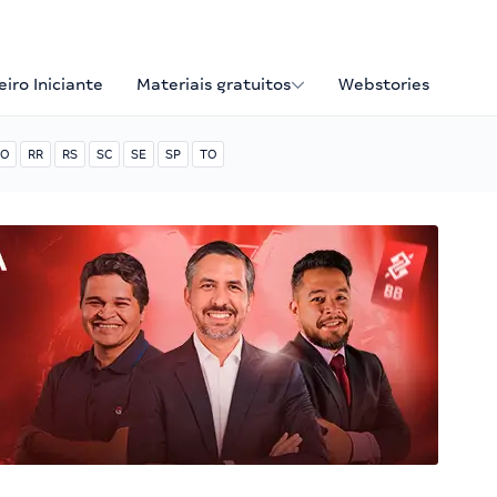
iro Iniciante
Materiais gratuitos
Webstories
O
RR
RS
SC
SE
SP
TO