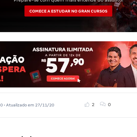
Prepare-se com quem mais entende do assunto!
COMECE A ESTUDAR NO GRAN CURSOS
2
0
20
• Atualizado em
27/11/20