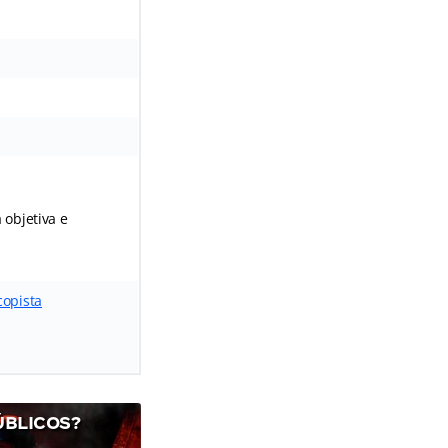
 objetiva e
copista
ÚBLICOS?