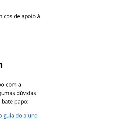
icos de apoio à
m
apo com a
algumas dúvidas
e bate-papo:
o guia do aluno