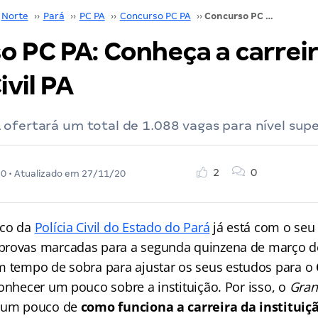
Norte
››
Pará
››
PC PA
››
Concurso PC PA
››
Concurso PC PA: Conheça a carreira da Polícia Civil PA
o PC PA: Conheça a carreir
ivil PA
ofertará um total de 1.088 vagas para nível super
2
0
20
• Atualizado em
27/11/20
ico da
Polícia Civil do Estado do Pará
já está com o se
provas marcadas para a segunda quinzena de março d
m tempo de sobra para ajustar os seus estudos para o
onhecer um pouco sobre a instituição. Por isso, o
Gran
ê um pouco de
como funciona a carreira da instituiç