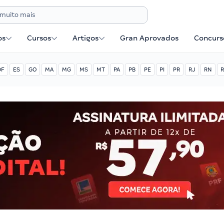
os
Cursos
Artigos
Gran Aprovados
Concurse
DF
ES
GO
MA
MG
MS
MT
PA
PB
PE
PI
PR
RJ
RN
R