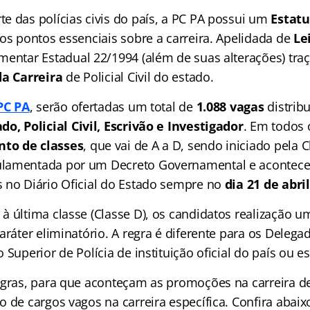
e das polícias civis do país, a PC PA possui um
Estatu
os pontos essenciais sobre a carreira. Apelidada de
Le
entar Estadual 22/1994 (além de suas alterações) tra
da Carreira
de Policial Civil do estado.
PC PA
, serão ofertadas um total de
1.088 vagas
distrib
do, Policial Civil, Escrivão e Investigador
. Em todos 
to de classes
, que vai de A a D, sendo iniciado pela C
ulamentada por um Decreto Governamental e acontec
 no Diário Oficial do Estado sempre no
dia 21 de abril
à última classe (Classe D), os candidatos realização u
aráter eliminatório. A regra é diferente para os Deleg
 Superior de Polícia de instituição oficial do país ou es
egras, para que aconteçam as promoções na carreira d
o de cargos vagos na carreira específica. Confira abai