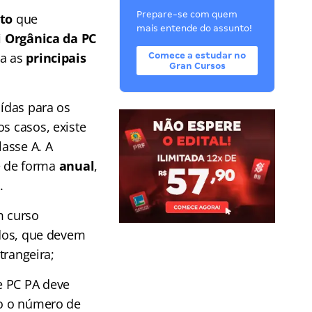
Prepare-se com quem
to
que
mais entende do assunto!
i Orgânica da PC
ça as
principais
Comece a estudar no
Gran Cursos
uídas para os
os casos, existe
lasse A. A
e de forma
anual
,
.
m curso
ados, que devem
trangeira;
e PC PA deve
xo o número de