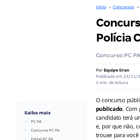
Início
››
Concursos
››
Concurs
Polícia C
Concurso PC PA 
Por
Equipe Gran
Publicado em
23/11/
2 min. de leitura
O concurso públ
publicado
. Com 
Saiba mais
candidato terá u
PC PA
e, por que não, c
Concurso PC PA
trouxe para voc
Edital PC PA