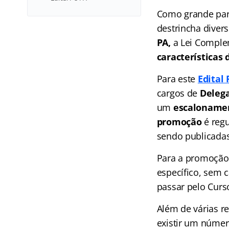
Como grande part
destrincha divers
PA,
a Lei Complem
características 
Para este
Edital 
cargos de
Delega
um
escalonamen
promoção
é reg
sendo publicadas
Para a promoção 
específico, sem c
passar pelo Curso
Além de várias r
existir um númer