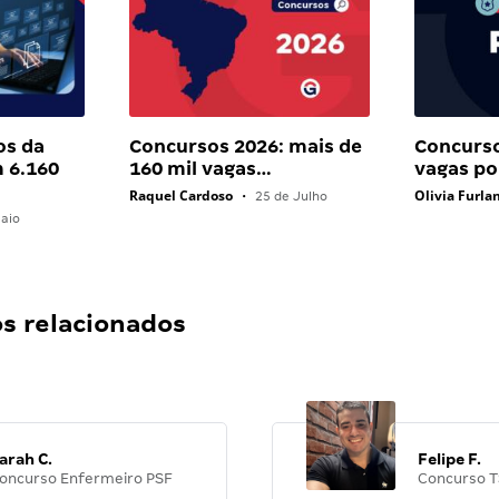
os da
Concursos 2026: mais de
Concurso
 6.160
160 mil vagas…
vagas pol
Raquel Cardoso
Olivia Furla
•
25 de Julho
aio
 relacionados
arah C.
Felipe F.
oncurso Enfermeiro PSF
Concurso T