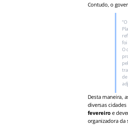
Contudo, o gover
“O
Pl
re
fo
O 
pr
pe
tr
de
ad
Desta maneira, a
diversas cidades
fevereiro
e devem
organizadora da s