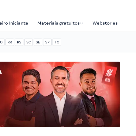
iro Iniciante
Materiais gratuitos
Webstories
O
RR
RS
SC
SE
SP
TO