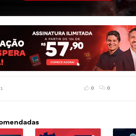
0
0
21
ecomendadas