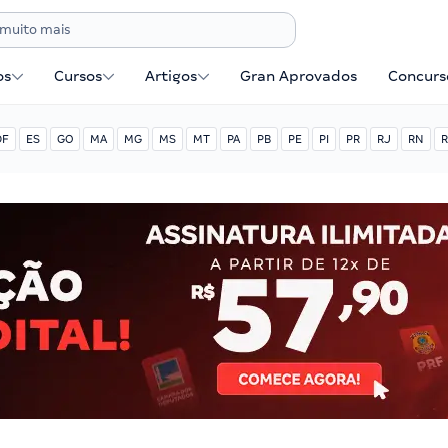
os
Cursos
Artigos
Gran Aprovados
Concurse
DF
ES
GO
MA
MG
MS
MT
PA
PB
PE
PI
PR
RJ
RN
R