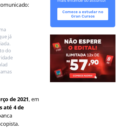
mais entende do assunto!
 comunicado:
Comece a estudar no
Gran Cursos
ama
que já
iada.
nto do
ridade
plad
gramas
arço de 2021
, em
s até 4 de
banca
copista.