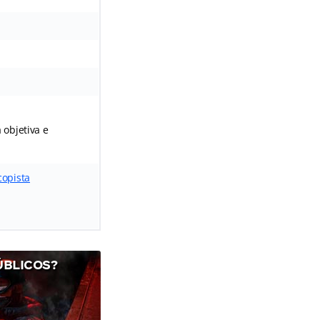
 objetiva e
copista
ÚBLICOS?