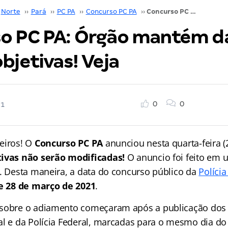
Norte
››
Pará
››
PC PA
››
Concurso PC PA
››
Concurso PC PA: Órgão mantém datas das provas objetivas! Veja
o PC PA: Órgão mantém d
bjetivas! Veja
0
0
21
eiros! O
Concurso PC PA
anunciou nesta quarta-feira 
tivas não serão modificadas!
O anuncio foi feito em
s. Desta maneira, a data do concurso público da
Polícia
e 28 de março de 2021
.
sobre o adiamento começaram após a publicação dos e
al e da Polícia Federal, marcadas para o mesmo dia d