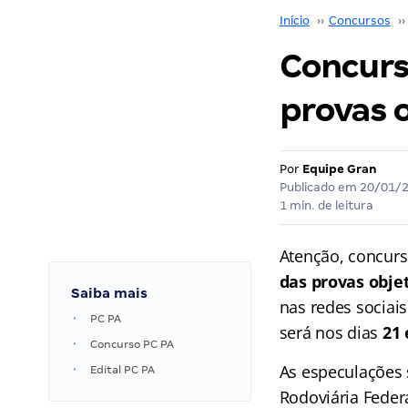
Início
››
Concursos
››
Concurs
provas o
Por
Equipe Gran
Publicado em
20/01/
1 min. de leitura
Atenção, concurs
das provas obje
Saiba mais
nas redes sociai
PC PA
será nos dias
21 
Concurso PC PA
As especulações 
Edital PC PA
Rodoviária Feder