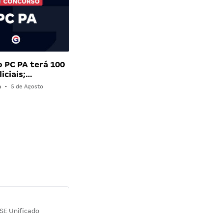
 PC PA terá 100
iciais;…
n
•
5 de Agosto
Diana M.
SE Unificado
Concurso SEPLAG CE