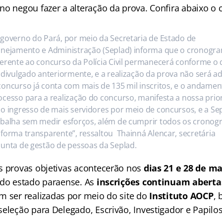
no negou fazer a alteração da prova. Confira abaixo o
 governo do Pará, por meio da Secretaria de Estado de
anejamento e Administração (Seplad) informa que o cronogr
ferente ao concurso da Polícia Civil permanecerá conforme o 
i divulgado anteriormente, e a realização da prova não será ad
concurso já conta com mais de 135 mil inscritos, e o andame
ocesso para a realização do concurso, manifesta a nossa prio
lo ingresso de mais servidores por meio de concursos, e a Se
abalha sem medir esforços, além de cumprir todos os crono
 forma transparente”, ressaltou Thainná Alencar, secretária
junta de gestão de pessoas da Seplad.
s provas objetivas acontecerão nos
dias 21 e 28 de m
 do estado paraense. As
inscrições continuam aberta
 ser realizadas por meio do site do
Instituto AOCP
, 
eleção para Delegado, Escrivão, Investigador e Papilos