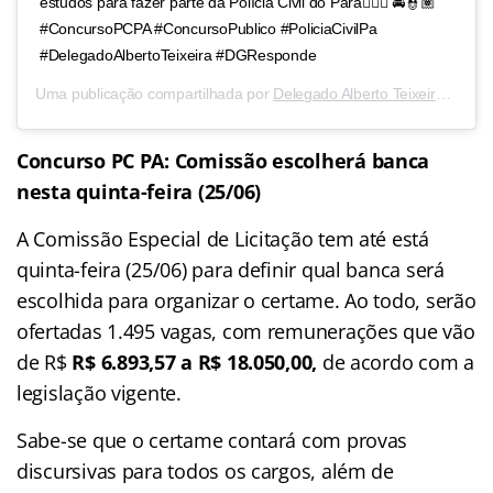
estudos para fazer parte da Polícia Civil do Pará👮🏻‍♀ 🚔👮🏽
#ConcursoPCPA #ConcursoPublico #PoliciaCivilPa
#DelegadoAlbertoTeixeira #DGResponde
Uma publicação compartilhada por
Delegado Alberto Teixeira
(@dele
Concurso PC PA: Comissão escolherá banca
nesta quinta-feira (25/06)
A Comissão Especial de Licitação tem até está
quinta-feira (25/06) para definir qual banca será
escolhida para organizar o certame. Ao todo, serão
ofertadas 1.495 vagas, com remunerações que vão
de R$
R$ 6.893,57 a R$ 18.050,00,
de acordo com a
legislação vigente.
Sabe-se que o certame contará com provas
discursivas para todos os cargos, além de