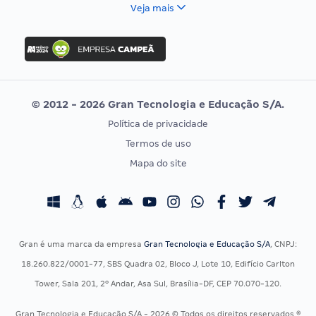
FCC
Veja mais
Concurso Nacional Unificado
FGV
Concurso Ibama
Idecan
Concurso MPU
Selecon
Editais publicados
Uniase
© 2012 - 2026 Gran Tecnologia e Educação S/A.
Vunesp
Política de privacidade
CONCURSOS POR PROFISSÃO
EXAME DE ORDEM
Termos de uso
Concursos Administrativos
OAB
Mapa do site
Concursos Educação
Prova OAB
Concursos Fiscais
Calendário OAB
Concursos Jurídicos
Questões OAB
Concursos Militares
Recursos OAB
Gran é uma marca da empresa
Gran Tecnologia e Educação S/A
, CNPJ:
Concursos Policiais
Exame de Ordem
18.260.822/0001-77, SBS Quadra 02, Bloco J, Lote 10, Edifício Carlton
Concursos Saúde
Tower, Sala 201, 2º Andar, Asa Sul, Brasília-DF, CEP 70.070-120.
Concursos Tribunais
Gran Tecnologia e Educação S/A - 2026 © Todos os direitos reservados ®