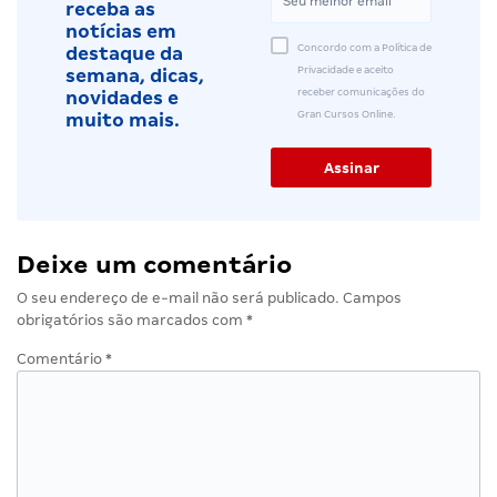
receba as
notícias em
Concordo com a Política de
destaque da
Privacidade e aceito
semana, dicas,
receber comunicações do
novidades e
Gran Cursos Online.
muito mais.
Deixe um comentário
O seu endereço de e-mail não será publicado.
Campos
obrigatórios são marcados com
*
Comentário
*