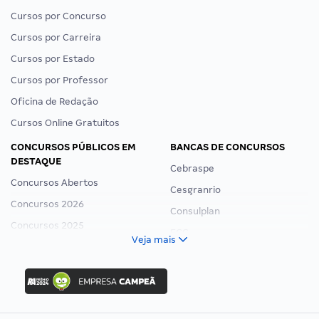
Cursos por Concurso
Cursos por Carreira
Cursos por Estado
Cursos por Professor
Oficina de Redação
Cursos Online Gratuitos
CONCURSOS PÚBLICOS EM
BANCAS DE CONCURSOS
DESTAQUE
Cebraspe
Concursos Abertos
Cesgranrio
Concursos 2026
Consulplan
Concursos 2025
FCC
Veja mais
Concurso Nacional Unificado
FGV
Concurso Ibama
Idecan
Concurso MPU
Selecon
Editais publicados
Uniase