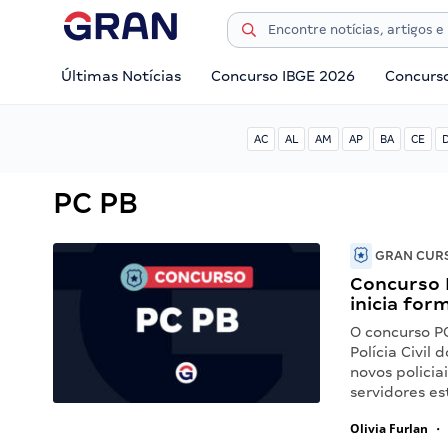
Últimas Notícias
Concurso IBGE 2026
Concurs
AC
AL
AM
AP
BA
CE
PC PB
GRAN CURS
Concurso 
inicia for
O concurso P
Polícia Civil
novos policia
servidores e
Olivia Furlan
•