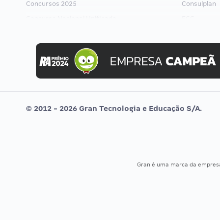
Concursos 2025
Consulplan
Concurso Nacional Unificado
FCC
Concurso Ibama
FGV
Concurso MPU
Idecan
Editais publicados
Selecon
Uniase
Vunesp
© 2012 - 2026 Gran Tecnologia e Educação S/A.
Gran é uma marca da empre