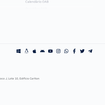
Calendário OAB
Questões OAB
Recursos OAB
Exame de Ordem
co J, Lote 10, Edifício Carlton