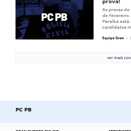
prova!
As provas do
de fevereiro.
Paraíba está
candidatos i
Equipe Gran
•
1
ver mais co
PC PB