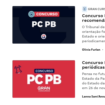
GRAN CURS
Concurso 
recomenda
O Tribunal d
orientação fo
Estado e orie
periodicamen
Olivia Furlan
•
Concurso 
periódicas
Pensa no futu
Estado da Pa
do Estado da
em 26 de no
Lanna Sant'Ann