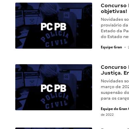
Concurso 
objetivas!
Novidades sob
provisório da
Estado da Par
do Estado ne
Equipe Gran
•
2
Concurso 
Justiça. E
Novidades sob
março de 202
suspensão do 
para os carg
Equipe do Gran 
de 2022