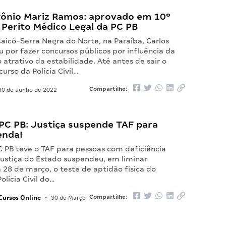
tônio Mariz Ramos: aprovado em 10º
 Perito Médico Legal da PC PB
aicó-Serra Negra do Norte, na Paraíba, Carlos
 por fazer concursos públicos por influência da
atrativo da estabilidade. Até antes de sair o
curso da Polícia Civil…
Compartilhe:
0 de Junho de 2022
PC PB: Justiça suspende TAF para
enda!
C PB teve o TAF para pessoas com deficiência
Justiça do Estado suspendeu, em liminar
 28 de março, o teste de aptidão física do
olícia Civil do…
Cursos Online
Compartilhe:
•
30 de Março