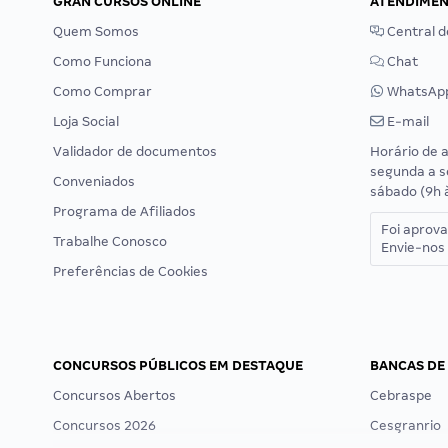
GRAN CURSOS ONLINE
ATENDIME
Quem Somos
Central d
Como Funciona
Chat
Como Comprar
WhatsAp
Loja Social
E-mail
Validador de documentos
Horário de 
segunda a s
Conveniados
sábado (9h 
Programa de Afiliados
Foi aprov
Trabalhe Conosco
Envie-nos 
Preferências de Cookies
CONCURSOS PÚBLICOS EM DESTAQUE
BANCAS DE
Concursos Abertos
Cebraspe
Concursos 2026
Cesgranrio