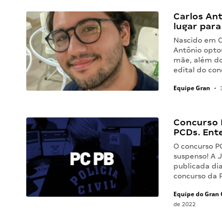
Carlos An
lugar para
Nascido em C
Antônio optou
mãe, além do 
edital do con
Equipe Gran
•
3
Concurso 
PCDs. Ent
O concurso P
suspenso! A 
publicada dia
concurso da P
Equipe do Gran 
de 2022