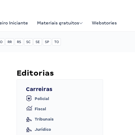
iro Iniciante
Materiais gratuitos
Webstories
O
RR
RS
SC
SE
SP
TO
Editorias
Carreiras
Policial
Fiscal
Tribunais
Jurídico