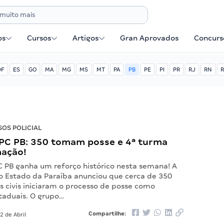
os
Cursos
Artigos
Gran Aprovados
Concurse
DF
ES
GO
MA
MG
MS
MT
PA
PB
PE
PI
PR
RJ
RN
R
OS POLICIAL
PC PB: 350 tomam posse e 4ª turma
mação!
C PB ganha um reforço histórico nesta semana! A
 do Estado da Paraíba anunciou que cerca de 350
is civis iniciaram o processo de posse como
staduais. O grupo…
Compartilhe:
2 de Abril