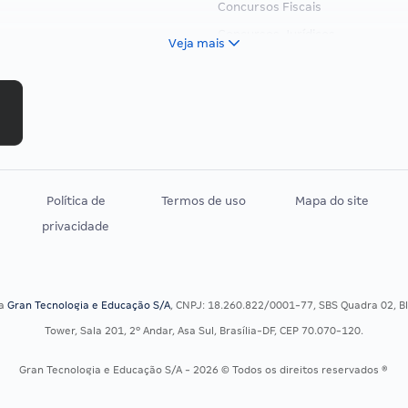
Concursos Fiscais
Concursos Jurídicos
Veja mais
Concursos Militares
Concursos Policiais
Concursos Saúde
Concursos Tribunais
Residência Multiprofissional
Política de
Termos de uso
Mapa do site
privacidade
sa
Gran Tecnologia e Educação S/A
, CNPJ: 18.260.822/0001-77, SBS Quadra 02, Blo
Tower, Sala 201, 2º Andar, Asa Sul, Brasília-DF, CEP 70.070-120.
Gran Tecnologia e Educação S/A - 2026 © Todos os direitos reservados ®