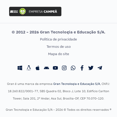
FGV
Concurso Ibama
Idecan
Concurso MPU
Selecon
Editais publicados
Uniase
© 2012 - 2026 Gran Tecnologia e Educação S/A.
Vunesp
Política de privacidade
CONCURSOS POR PROFISSÃO
EXAME DE ORDEM
Termos de uso
Concursos Administrativos
OAB
Mapa do site
Concursos Educação
Prova OAB
Concursos Fiscais
Calendário OAB
Concursos Jurídicos
Questões OAB
Concursos Militares
Recursos OAB
Gran é uma marca da empresa
Gran Tecnologia e Educação S/A
, CNPJ:
Concursos Policiais
Exame de Ordem
18.260.822/0001-77, SBS Quadra 02, Bloco J, Lote 10, Edifício Carlton
Concursos Saúde
Tower, Sala 201, 2º Andar, Asa Sul, Brasília-DF, CEP 70.070-120.
Concursos Tribunais
Gran Tecnologia e Educação S/A - 2026 © Todos os direitos reservados ®
Residência Multiprofissional