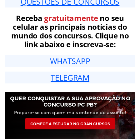
QUESTÕES DE CONCURSOS
Receba
gratuitamente
no seu
celular as principais notícias do
mundo dos concursos. Clique no
link abaixo e inscreva-se:
WHATSAPP
TELEGRAM
QUER CONQUISTAR A SUA APROVAÇÃO NO
CONCURSO PC PB?
Prepare-se com quem mais entende do assunto!
COMECE A ESTUDAR NO GRAN CURSOS