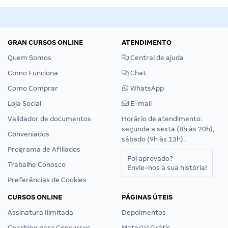
GRAN CURSOS ONLINE
ATENDIMENTO
Quem Somos
Central de ajuda
Como Funciona
Chat
Como Comprar
WhatsApp
Loja Social
E-mail
Validador de documentos
Horário de atendimento:
segunda a sexta (8h às 20h),
Conveniados
sábado (9h às 13h).
Programa de Afiliados
Foi aprovado?
Trabalhe Conosco
Envie-nos a sua história!
Preferências de Cookies
CURSOS ONLINE
PÁGINAS ÚTEIS
Assinatura Ilimitada
Depoimentos
Coaching para Concursos
Material Grátis