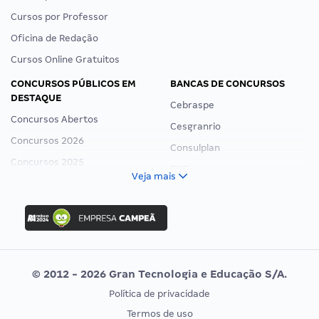
Cursos por Professor
Oficina de Redação
Cursos Online Gratuitos
CONCURSOS PÚBLICOS EM
BANCAS DE CONCURSOS
DESTAQUE
Cebraspe
Concursos Abertos
Cesgranrio
Concursos 2026
Consulplan
Concursos 2025
FCC
Veja mais
Concurso Nacional Unificado
FGV
Concurso Ibama
Idecan
Concurso MPU
Selecon
Editais publicados
Uniase
© 2012 - 2026 Gran Tecnologia e Educação S/A.
Vunesp
Política de privacidade
CONCURSOS POR PROFISSÃO
EXAME DE ORDEM
Termos de uso