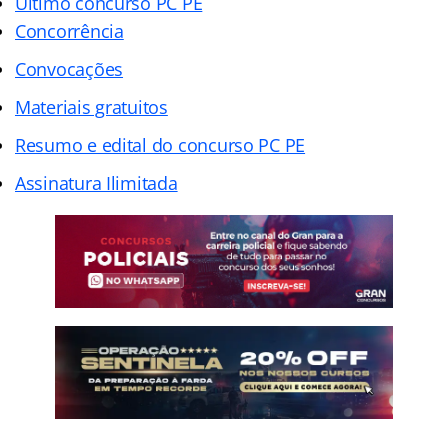
Último concurso PC PE
Concorrência
Convocações
Materiais gratuitos
Resumo e edital do concurso PC PE
Assinatura Ilimitada