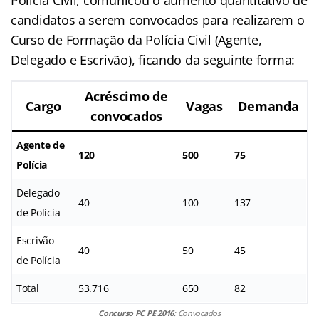
candidatos a serem convocados para realizarem o
Curso de Formação da Polícia Civil (Agente,
Delegado e Escrivão), ficando da seguinte forma:
Acréscimo de
Cargo
Vagas
Demanda
convocados
Agente de
120
500
75
Polícia
Delegado
40
100
137
de Polícia
Escrivão
40
50
45
de Polícia
Total
53.716
650
82
Concurso PC PE 2016
: Convocados