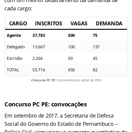
cada cargo:
CARGO
INSCRITOS
VAGAS
DEMANDA
Agente
37.783
500
75
Delegado
13.667
100
137
Escrivão
2.266
50
45
TOTAL
53.716
650
82
Concurso PC PE
: Concorrência do edital de 2016
Concurso PC PE: convocações
Em setembro de 2017, a Secretaria de Defesa
Social do Governo do Estado de Pernambuco –
Polícia Civil, comunicou o aumento quantitativo de