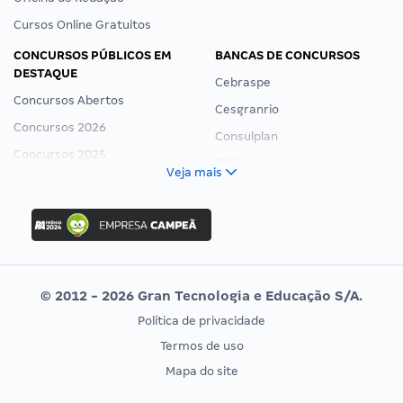
Cursos Online Gratuitos
CONCURSOS PÚBLICOS EM
BANCAS DE CONCURSOS
DESTAQUE
Cebraspe
Concursos Abertos
Cesgranrio
Concursos 2026
Consulplan
Concursos 2025
FCC
Veja mais
Concurso Nacional Unificado
FGV
Concurso Ibama
Idecan
Concurso MPU
Selecon
Editais publicados
Uniase
© 2012 - 2026 Gran Tecnologia e Educação S/A.
Vunesp
Política de privacidade
CONCURSOS POR PROFISSÃO
EXAME DE ORDEM
Termos de uso
Concursos Administrativos
OAB
Mapa do site
Concursos Educação
Prova OAB