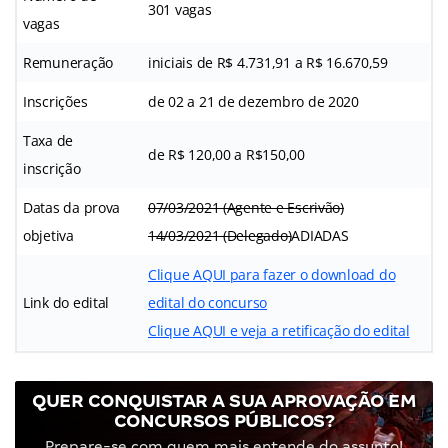
301 vagas
vagas
Remuneração
iniciais de R$ 4.731,91 a R$ 16.670,59
Inscrições
de 02 a 21 de dezembro de 2020
Taxa de
de R$ 120,00 a R$150,00
inscrição
Datas da prova
07/03/2021 (Agente e Escrivão)
objetiva
14/03/2021 (Delegado)
ADIADAS
Clique AQUI para fazer o download do
Link do edital
edital do concurso
Clique AQUI e veja a retificação do edital
QUER CONQUISTAR A SUA APROVAÇÃO EM
CONCURSOS PÚBLICOS?
Prepare-se com quem mais entende do assunto!