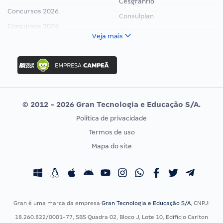
Cesgranrio
Concursos 2026
Consulplan
Concursos 2025
FCC
Veja mais
Concurso Nacional Unificado
FGV
Concurso Ibama
Idecan
Concurso MPU
Selecon
Editais publicados
Uniase
© 2012 - 2026 Gran Tecnologia e Educação S/A.
Vunesp
Política de privacidade
CONCURSOS POR PROFISSÃO
EXAME DE ORDEM
Termos de uso
Concursos Administrativos
OAB
Mapa do site
Concursos Educação
Prova OAB
Concursos Fiscais
Calendário OAB
Concursos Jurídicos
Questões OAB
Concursos Militares
Recursos OAB
Gran é uma marca da empresa
Gran Tecnologia e Educação S/A
, CNPJ:
Concursos Policiais
Exame de Ordem
18.260.822/0001-77, SBS Quadra 02, Bloco J, Lote 10, Edifício Carlton