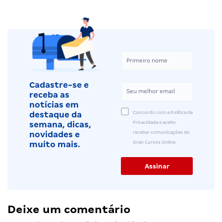
Cadastre-se e
receba as
notícias em
Concordo com a Política de
destaque da
Privacidade e aceito
semana, dicas,
receber comunicações do
novidades e
Gran Cursos Online.
muito mais.
Deixe um comentário