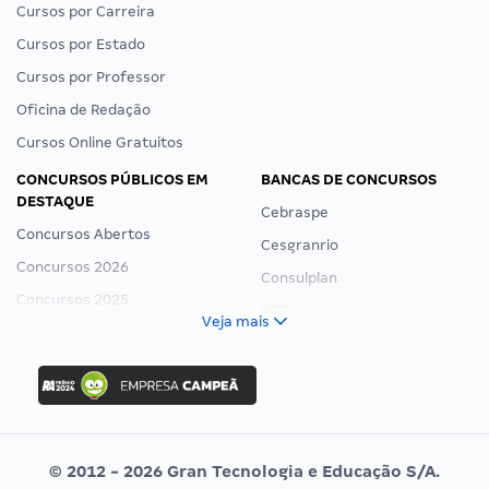
Cursos por Carreira
Cursos por Estado
Cursos por Professor
Oficina de Redação
Cursos Online Gratuitos
CONCURSOS PÚBLICOS EM
BANCAS DE CONCURSOS
DESTAQUE
Cebraspe
Concursos Abertos
Cesgranrio
Concursos 2026
Consulplan
Concursos 2025
FCC
Veja mais
Concurso Nacional Unificado
FGV
Concurso Ibama
Idecan
Concurso MPU
Selecon
Editais publicados
Uniase
© 2012 - 2026 Gran Tecnologia e Educação S/A.
Vunesp