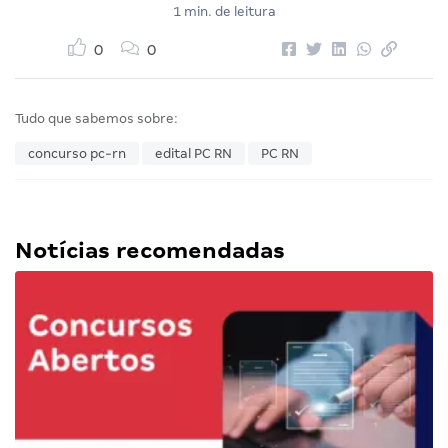
1 min. de leitura
0
0
Tudo que sabemos sobre:
concurso pc-rn
edital PC RN
PC RN
Notícias recomendadas