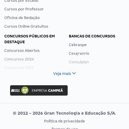
Cursos por Estado
Cursos por Professor
Oficina de Redação
Cursos Online Gratuitos
CONCURSOS PÚBLICOS EM
BANCAS DE CONCURSOS
DESTAQUE
Cebraspe
Concursos Abertos
Cesgranrio
Concursos 2026
Consulplan
Concursos 2025
FCC
Veja mais
Concurso Nacional Unificado
FGV
Concurso Ibama
Idecan
Concurso MPU
Selecon
Editais publicados
Uniase
© 2012 - 2026 Gran Tecnologia e Educação S/A.
Vunesp
Política de privacidade
CONCURSOS POR PROFISSÃO
EXAME DE ORDEM