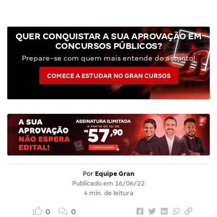
QUER CONQUISTAR A SUA APROVAÇÃO EM
CONCURSOS PÚBLICOS?
Prepare-se com quem mais entende do assunto!
COMECE A ESTUDAR NO GRAN CURSOS
Por
Equipe Gran
Publicado em
16/06/22
4 min. de leitura
0
0