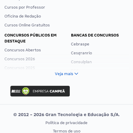
Cursos por Professor
Oficina de Redação
Cursos Online Gratuitos
CONCURSOS PÚBLICOS EM
BANCAS DE CONCURSOS
DESTAQUE
Cebraspe
Concursos Abertos
Cesgranrio
Concursos 2026
Consulplan
Concursos 2025
FCC
Veja mais
Concurso Nacional Unificado
FGV
Concurso Ibama
Idecan
Concurso MPU
Selecon
Editais publicados
Uniase
© 2012 - 2026 Gran Tecnologia e Educação S/A.
Vunesp
Política de privacidade
CONCURSOS POR PROFISSÃO
EXAME DE ORDEM
Termos de uso