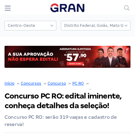
Início
››
Concursos
››
Concurso
››
PC RO
››
Concurso PC RO
››
Concurso PC RO: edital iminente,
conheça detalhes da seleção!
Concurso PC RO: serão 319 vagas e cadastro de
reserva!