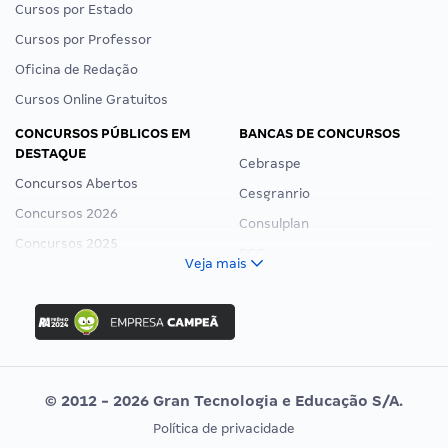
Cursos por Estado
Cursos por Professor
Oficina de Redação
Cursos Online Gratuitos
CONCURSOS PÚBLICOS EM
BANCAS DE CONCURSOS
DESTAQUE
Cebraspe
Concursos Abertos
Cesgranrio
Concursos 2026
Consulplan
Concursos 2025
FCC
Veja mais
Concurso Nacional Unificado
FGV
Concurso Ibama
Idecan
Concurso MPU
Selecon
Editais publicados
Uniase
© 2012 - 2026 Gran Tecnologia e Educação S/A.
Vunesp
Política de privacidade
CONCURSOS POR PROFISSÃO
EXAME DE ORDEM