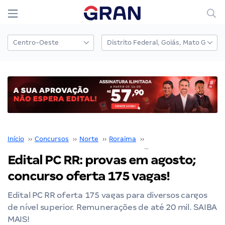
Início
››
Concursos
››
Norte
››
Roraima
››
PC RR
››
Edital PC RR: provas em agosto; concurso oferta 175 vagas!
Edital PC RR: provas em agosto;
concurso oferta 175 vagas!
Edital PC RR oferta 175 vagas para diversos cargos
de nível superior. Remunerações de até 20 mil. SAIBA
MAIS!