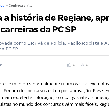
dos
››
Conheça a história de Regiane, aprovada em três carreiras da PC SP
 a história de Regiane, ap
carreiras da PC SP
ovada como Escrivã de Polícia, Papiloscopista e Au
na PC SP.
0
0
20
sores e mentores normalmente usam os seus exemplos 
s. Em um dos discursos está o pós-aprovação. Eles s
imeira excelente colocação, no qual garante a nomeaçã
uistas no mundo dos concursos vêm mais fáceis. Regi