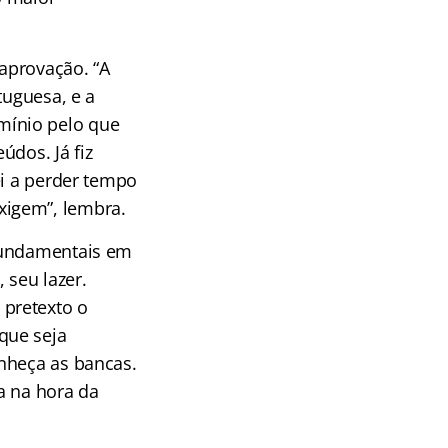
aprovação. “A
tuguesa, e a
mínio pelo que
údos. Já fiz
ei a perder tempo
xigem”, lembra.
 fundamentais em
 seu lazer.
pretexto o
que seja
nheça as bancas.
a na hora da