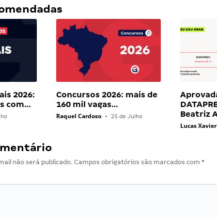
ecomendadas
ais 2026:
Concursos 2026: mais de
Aprovad
ais com…
160 mil vagas…
DATAPRE
Beatriz 
Raquel Cardoso
lho
•
25 de Julho
Lucas Xavier
omentário
ail não será publicado.
Campos obrigatórios são marcados com
*