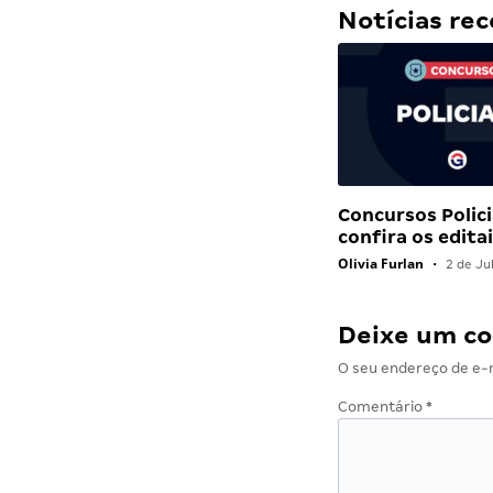
Notícias r
Concursos Polici
confira os edit
Olivia Furlan
•
2 de Ju
Deixe um c
O seu endereço de e-m
Comentário
*