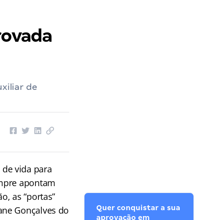
rovada
xiliar de
de vida para
empre apontam
o, as “portas”
Quer conquistar a sua
ane Gonçalves do
aprovação em