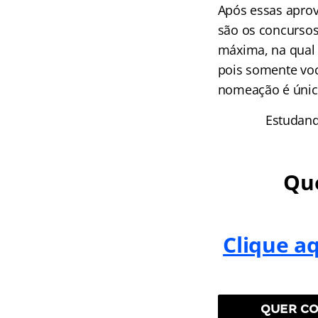
Após essas aprov
são os concursos
máxima, na qual 
pois somente voc
nomeação é única
Estudand
Que
Clique a
QUER CO