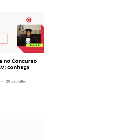
a no Concurso
V: conheça
A
•
28 de Julho