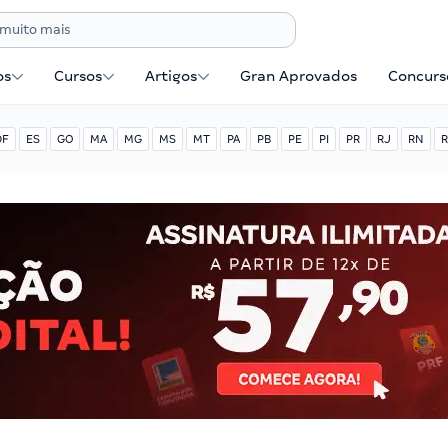
os
Cursos
Artigos
Gran Aprovados
Concurse
DF
ES
GO
MA
MG
MS
MT
PA
PB
PE
PI
PR
RJ
RN
R