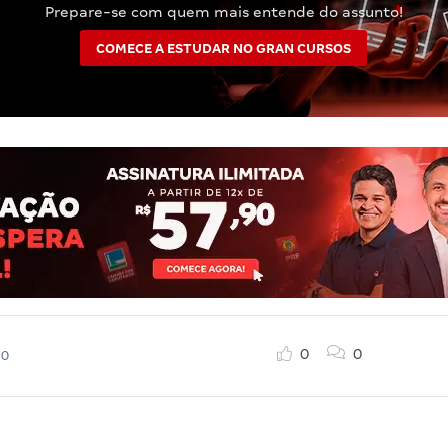
Prepare-se com quem mais entende do assunto!
COMECE A ESTUDAR NO GRAN CURSOS
0
0
20