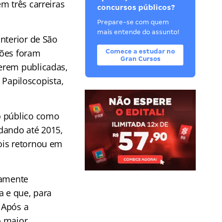
m três carreiras
concursos públicos?
Prepare-se com quem
mais entende do assunto!
nterior de São
ções foram
Comece a estudar no
Gran Cursos
erem publicadas,
e Papiloscopista,
o público como
udando até 2015,
ois retornou em
tamente
a e que, para
 Após a
o maior