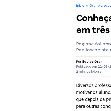
Início
››
Gran Aprova
Conheça
em três 
Regiane foi apr
Papiloscopista 
Por
Equipe Gran
Publicado em
22/05/
2 min. de leitura
Diversos profes
motivar os aluno
que depois da pr
para outras conq