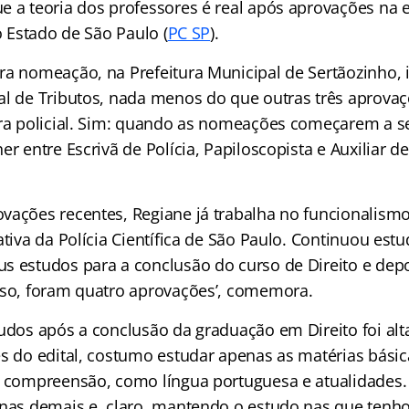
e a teoria dos professores é real após aprovações na e
do Estado de São Paulo (
PC SP
).
ra nomeação, na Prefeitura Municipal de Sertãozinho, i
al de Tributos, nada menos do que outras três aprova
ira policial. Sim: quando as nomeações começarem a s
er entre Escrivã de Polícia, Papiloscopista e Auxiliar d
vações recentes, Regiane já trabalha no funcionalism
ativa da Polícia Científica de São Paulo. Continuou est
s estudos para a conclusão do curso de Direito e dep
sso, foram quatro aprovações’, comemora.
tudos após a conclusão da graduação em Direito foi al
es do edital, costumo estudar apenas as matérias básic
l compreensão, como língua portuguesa e atualidades.
 nas demais e, claro, mantendo o estudo nas que tenh