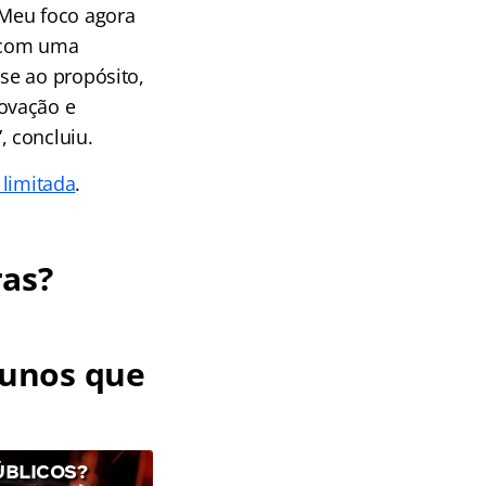
“Meu foco agora
e com uma
se ao propósito,
ovação e
 concluiu.
 limitada
.
ras?
lunos que
ÚBLICOS?