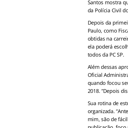
Santos mostra qu
da Polícia Civil 
Depois da primei
Paulo, como Fisc
obtidas na carre
ela poderá escolh
todos da PC SP.
Além dessas apro
Oficial Administr
quando focou seu
2018. “Depois di
Sua rotina de es
organizada. “Ant
mim, são de fáci
publicação, foco