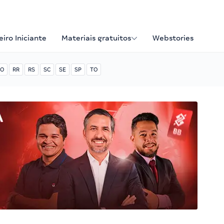
iro Iniciante
Materiais gratuitos
Webstories
O
RR
RS
SC
SE
SP
TO