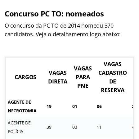
Concurso PC TO: nomeados
O concurso da PC TO de 2014 nomeou 370
candidatos. Veja o detalhamento logo abaixo:
VAGAS
VAGAS
VAGAS
CADASTRO
T
CARGOS
PARA
DIRETA
DE
PNE
RESERVA
AGENTE DE
19
01
06
26
NECROTOMIA
AGENTE DE
39
03
11
46
POLÍCIA