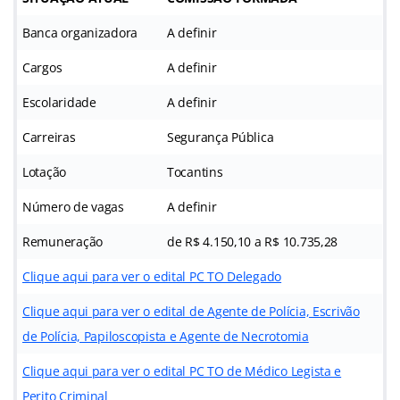
Banca organizadora
A definir
Cargos
A definir
Escolaridade
A definir
Carreiras
Segurança Pública
Lotação
Tocantins
Número de vagas
A definir
Remuneração
de R$ 4.150,10 a R$ 10.735,28
Clique aqui para ver o edital PC TO Delegado
Clique aqui para ver o edital de Agente de Polícia, Escrivão
de Polícia, Papiloscopista e Agente de Necrotomia
Clique aqui para ver o edital PC TO de Médico Legista e
Perito Criminal