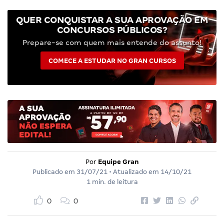
QUER CONQUISTAR A SUA APROVAÇÃO EM
CONCURSOS PÚBLICOS?
Prepare-se com quem mais entende do assunto!
COMECE A ESTUDAR NO GRAN CURSOS
Por
Equipe Gran
Publicado em
31/07/21
• Atualizado em
14/10/21
1 min. de leitura
0
0