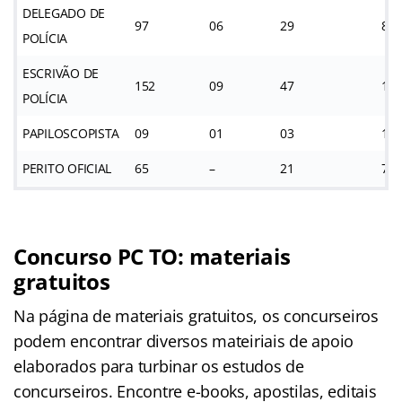
DELEGADO DE
97
06
29
88
POLÍCIA
ESCRIVÃO DE
152
09
47
12
POLÍCIA
PAPILOSCOPISTA
09
01
03
14
PERITO OFICIAL
65
–
21
71
Concurso PC TO: materiais
gratuitos
Na página de materiais gratuitos, os concurseiros
podem encontrar diversos mateiriais de apoio
elaborados para turbinar os estudos de
concurseiros. Encontre e-books, apostilas, editais