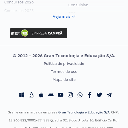
Concursos 2026
Consulplan
Concursos 2025
FCC
Veja mais
Concurso Nacional Unificado
FGV
Concurso Ibama
Idecan
Concurso MPU
Selecon
Editais publicados
Uniase
© 2012 - 2026 Gran Tecnologia e Educação S/A.
Vunesp
Política de privacidade
CONCURSOS POR PROFISSÃO
EXAME DE ORDEM
Termos de uso
Concursos Administrativos
OAB
Mapa do site
Concursos Educação
Prova OAB
Concursos Fiscais
Calendário OAB
Concursos Jurídicos
Questões OAB
Concursos Militares
Recursos OAB
Gran é uma marca da empresa
Gran Tecnologia e Educação S/A
, CNPJ:
Concursos Policiais
Exame de Ordem
18.260.822/0001-77, SBS Quadra 02, Bloco J, Lote 10, Edifício Carlton
Concursos Saúde