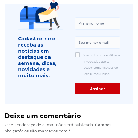
Cadastre-se e
receba as
notícias em
Concordo com a Política de
destaque da
Privacidade e aceito
semana, dicas,
receber comunicações do
novidades e
Gran Cursos Online.
muito mais.
Deixe um comentário
O seu endereço de e-mail não será publicado.
Campos
obrigatórios são marcados com
*