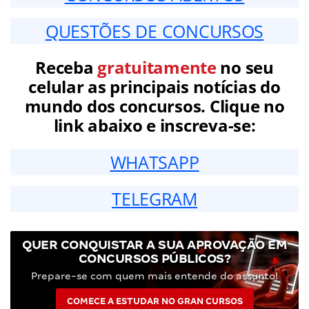
QUESTÕES DE CONCURSOS
Receba
gratuitamente
no seu
celular as principais notícias do
mundo dos concursos. Clique no
link abaixo e inscreva-se:
WHATSAPP
TELEGRAM
QUER CONQUISTAR A SUA APROVAÇÃO EM
CONCURSOS PÚBLICOS?
Prepare-se com quem mais entende do assunto!
COMECE A ESTUDAR NO GRAN CURSOS