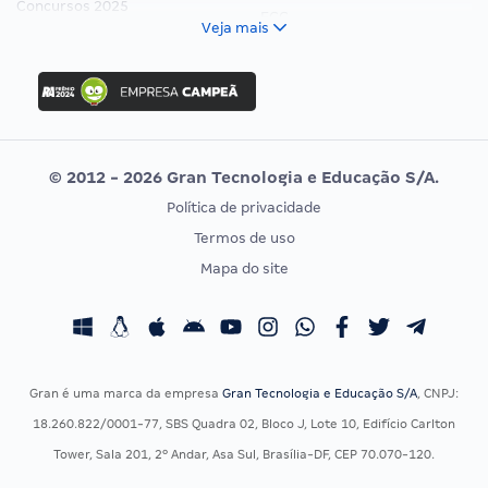
Concursos 2025
FCC
Veja mais
Concurso Nacional Unificado
FGV
Concurso Ibama
Idecan
Concurso MPU
Selecon
Editais publicados
Uniase
© 2012 - 2026 Gran Tecnologia e Educação S/A.
Vunesp
Política de privacidade
CONCURSOS POR PROFISSÃO
EXAME DE ORDEM
Termos de uso
Concursos Administrativos
OAB
Mapa do site
Concursos Educação
Prova OAB
Concursos Fiscais
Calendário OAB
Concursos Jurídicos
Questões OAB
Concursos Militares
Recursos OAB
Gran é uma marca da empresa
Gran Tecnologia e Educação S/A
, CNPJ:
Concursos Policiais
Exame de Ordem
18.260.822/0001-77, SBS Quadra 02, Bloco J, Lote 10, Edifício Carlton
Concursos Saúde
Tower, Sala 201, 2º Andar, Asa Sul, Brasília-DF, CEP 70.070-120.
Concursos Tribunais