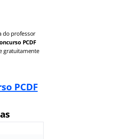
 do professor
oncurso PCDF
se gratuitamente
rso PCDF
tas