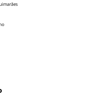
Guimarães
ino
o