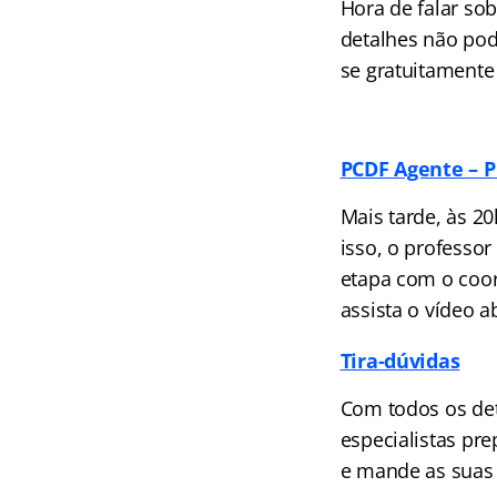
Hora de falar sob
detalhes não pod
se gratuitament
PCDF Agente – P
Mais tarde, às 20
isso, o professo
etapa com o coor
assista o vídeo a
Tira-dúvidas
Com todos os det
especialistas pr
e mande as suas 