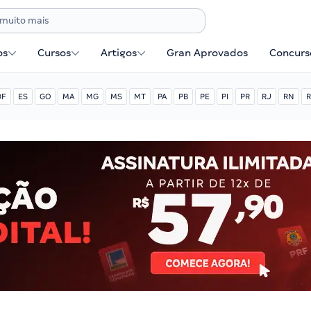
os
Cursos
Artigos
Gran Aprovados
Concurse
DF
ES
GO
MA
MG
MS
MT
PA
PB
PE
PI
PR
RJ
RN
R