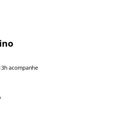
ino
s 13h acompanhe
o