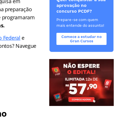
squisa em
aprovação no
na preparação
concurso PCDF?
ne programaram
Prepare-se com quem
s.
mais entende do assunto!
to Federal
e
Comece a estudar no
Gran Cursos
rontos? Navegue
no