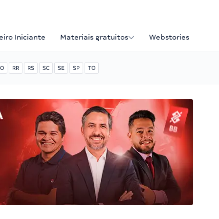
iro Iniciante
Materiais gratuitos
Webstories
O
RR
RS
SC
SE
SP
TO