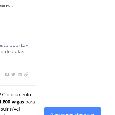
Concurso PCDF: aulas gratuitas! IMPERDÍVEL!
esta quarta-
ão de aulas
! O documento
1.800 vagas
para
suir nível
Quer conquistar a sua