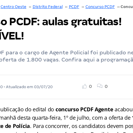
Centro Oeste
››
Distrito Federal
››
PCDF
››
Concurso PCDF
››
o PCDF: aulas gratuitas!
VEL!
 para o cargo de Agente Policial foi publicado n
 oferta de 1.800 vagas. Confira aqui a programaç
0
0
20
• Atualizado em
03/07/20
publicação do edital do
concurso PCDF Agente
acabou
manhã desta quarta-feira, 1º de julho, com a oferta de
e de Polícia
. Para concorrer, os candidatos devem pos