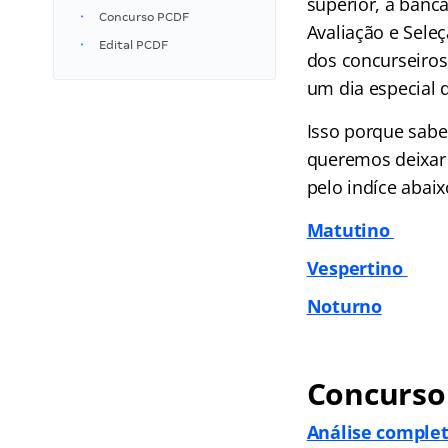
superior, a banc
Concurso PCDF
Avaliação e Sel
Edital PCDF
dos concurseiros
um dia especial 
Isso porque sabe
queremos deixar 
pelo indíce abaix
Matutino
Vespertino
Noturno
Concurso
Análise complet