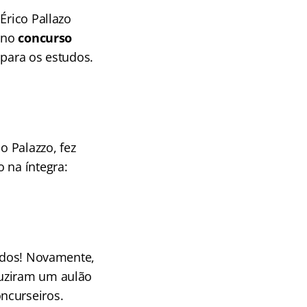
Érico Pallazo
o no
concurso
 para os estudos.
o Palazzo, fez
o na íntegra:
tudos! Novamente,
duziram um aulão
ncurseiros.