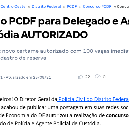
Centro Oeste
››
Distrito Federal
››
PCDF
››
Concurso PCDF
››
o PCDF para Delegado e 
tódia AUTORIZADO
 novo certame autorizado com 100 vagas imedia
dastro de reserva
22
0
21
• Atualizado em
25/08/21
iros! O Diretor Geral da
Polícia Civil do Distrito Federa
acabou de publicar uma postagem em suas redes soc
 de Economia do DF autorizou a realização de
concurso
o de Polícia e Agente Policial de Custódia.