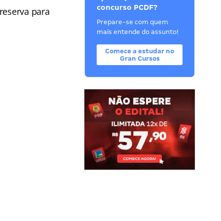
concurso PCDF?
reserva para
Prepare-se com quem
mais entende do assunto!
Comece a estudar no
Gran Cursos