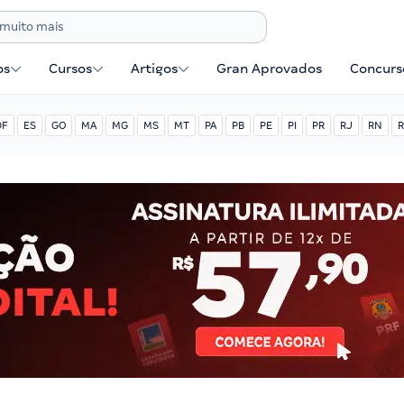
os
Cursos
Artigos
Gran Aprovados
Concurse
DF
ES
GO
MA
MG
MS
MT
PA
PB
PE
PI
PR
RJ
RN
R