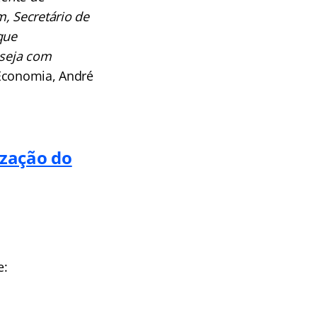
, Secretário de
que
 seja com
 Economia, André
ização do
e: