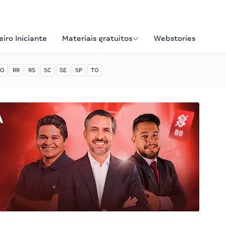
iro Iniciante
Materiais gratuitos
Webstories
O
RR
RS
SC
SE
SP
TO