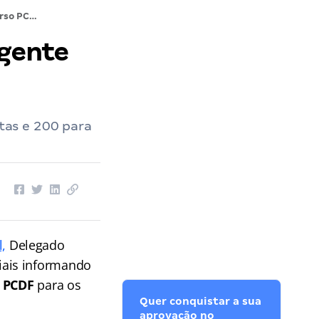
Concurso PCDF para Delegado e Agente de Custódia AUTORIZADO
Agente
tas e 200 para
l,
Delegado
iais informando
 PCDF
para os
Quer conquistar a sua
aprovação no