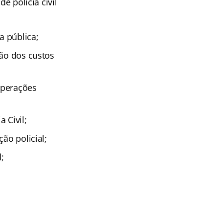
e polícia civil
a pública;
ção dos custos
operações
 Civil;
ão policial;
;