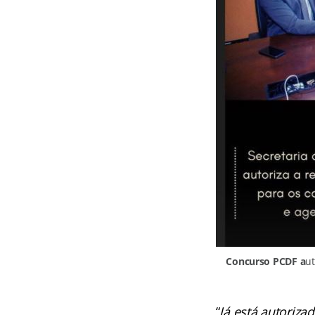
Concurso PCDF a
ut
“
Já está autoriza