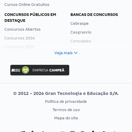
Cursos Online Gratuitos
CONCURSOS PÚBLICOS EM
BANCAS DE CONCURSOS
DESTAQUE
Cebraspe
Concursos Abertos
Cesgranrio
Concursos 2026
Consulplan
Concursos 2025
FCC
Veja mais
Concurso Nacional Unificado
FGV
Concurso Ibama
Idecan
Concurso MPU
Selecon
Editais publicados
Uniase
© 2012 - 2026 Gran Tecnologia e Educação S/A.
Vunesp
Política de privacidade
CONCURSOS POR PROFISSÃO
EXAME DE ORDEM
Termos de uso
Concursos Administrativos
OAB
Mapa do site
Concursos Educação
Prova OAB
Concursos Fiscais
Calendário OAB