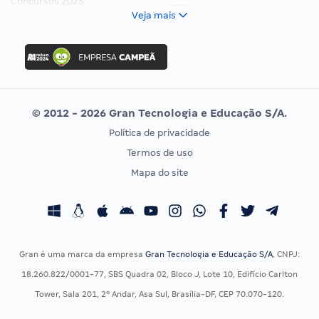
Concursos 2025
FCC
Veja mais
Concurso Nacional Unificado
FGV
Concurso Ibama
Idecan
Concurso MPU
Selecon
Editais publicados
Uniase
© 2012 - 2026 Gran Tecnologia e Educação S/A.
Vunesp
Política de privacidade
CONCURSOS POR PROFISSÃO
EXAME DE ORDEM
Termos de uso
Concursos Administrativos
OAB
Mapa do site
Concursos Educação
Prova OAB
Concursos Fiscais
Calendário OAB
Concursos Jurídicos
Questões OAB
Concursos Militares
Recursos OAB
Gran é uma marca da empresa
Gran Tecnologia e Educação S/A
, CNPJ:
Concursos Policiais
Exame de Ordem
18.260.822/0001-77, SBS Quadra 02, Bloco J, Lote 10, Edifício Carlton
Concursos Saúde
Tower, Sala 201, 2º Andar, Asa Sul, Brasília-DF, CEP 70.070-120.
Concursos Tribunais