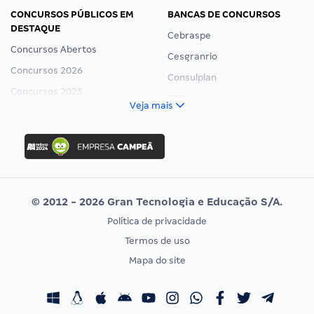
CONCURSOS PÚBLICOS EM
BANCAS DE CONCURSOS
DESTAQUE
Cebraspe
Concursos Abertos
Cesgranrio
Concursos 2026
Consulplan
Concursos 2025
FCC
Veja mais
Concurso Nacional Unificado
FGV
Concurso Ibama
Idecan
Concurso MPU
Selecon
Editais publicados
Uniase
© 2012 - 2026 Gran Tecnologia e Educação S/A.
Vunesp
Política de privacidade
CONCURSOS POR PROFISSÃO
EXAME DE ORDEM
Termos de uso
Concursos Administrativos
OAB
Mapa do site
Concursos Educação
Prova OAB
Concursos Fiscais
Calendário OAB
Concursos Jurídicos
Questões OAB