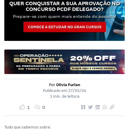
QUER CONQUISTAR A SUA APROVAÇÃO NO
CONCURSO PCDF DELEGADO?
Prepare-se com quem mais entende do assunto!
COMECE A ESTUDAR NO GRAN CURSOS
Por
Olivia Furlan
Publicado em
27/02/26
1 min. de leitura
1
0
Tudo que sabemos sobre: