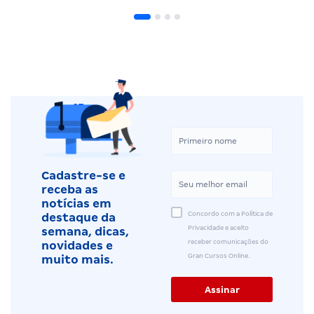
Cadastre-se e
receba as
notícias em
Concordo com a Política de
destaque da
Privacidade e aceito
semana, dicas,
receber comunicações do
novidades e
Gran Cursos Online.
muito mais.